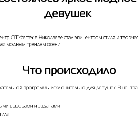
девушек
нтр CITYcenter в Николаеве стал эпицентром стиля и творч
ная модным трендам осени.
Что происходило
кательной программы исключительно для девушек. В центр
ными вызовами и задачами
тиля