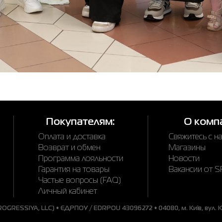
Покупателям:
О комп
Оплата и доставка
Свяжитесь с н
Возврат и обмен
Магазины
Программа лояльности
Новости
Гарантия на товары
Вакансии от 
Частые вопросы (FAQ)
Личный кабинет
GRESSIYA, LLC) • ЄДРПОУ / EDRPOU 43096272 • 04080, м. Київ, вул. Ки