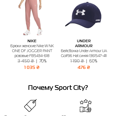
Днепр
Киев
Ивано-Франковск
Кривой Рог
Одес
🔸 Магазин SPORT CITY
г. Днепр, ул. Сичеславская Набережная, 37
График работы: 10:00 - 20:00
Отправить
NIKE
UNDER
Брюки женские Nike W NK
ARMOUR
Б
UA
ONE DF JOGGER PANT
Бейсболка Under Armour UA
11
розовые FB5434-618
Golf96 Hat синяя 1361547-411
3 450 ₴
70%
1 190 ₴
60%
1 035 ₴
476 ₴
Почему Sport City?