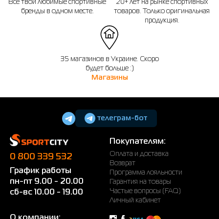
Все твои любимые спортивные
20+ лет на рынке спортивных
бренды в одном месте.
товаров. Только оригинальная
продукция.
35 магазинов в Украине. Скоро
будет больше :)
Магазины
телеграм-бот
Покупателям:
Оплата и доставка
0 800 339 532
Возврат
График работы
Программа лояльности
пн-пт 9.00 - 20.00
Гарантия на товары
Частые вопросы (FAQ)
сб-вс 10.00 - 19.00
Личный кабинет
О компании: