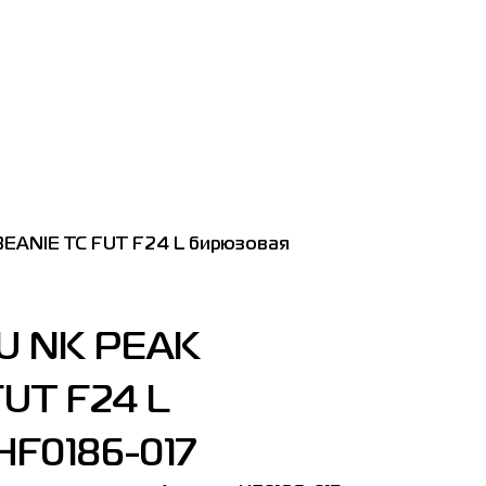
BEANIE TC FUT F24 L бирюзовая
 U NK PEAK
FUT F24 L
HF0186-017