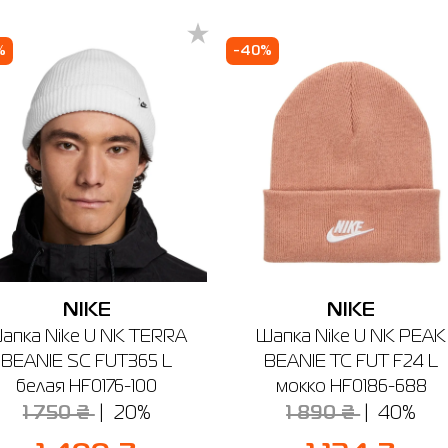
чев
Буча
Белая Церковь
Винница
Днепр
Киев
%
-40%
зин SPORT CITY
чев, ул. Винницкая, 25
боты: 9:00 - 19:00
Отправить
NIKE
NIKE
апка Nike U NK TERRA
Шапка Nike U NK PEAK
BEANIE SC FUT365 L
BEANIE TC FUT F24 L
белая HF0176-100
мокко HF0186-688
1 750 ₴
20%
1 890 ₴
40%