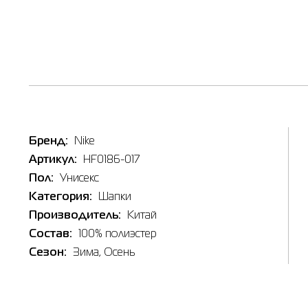
Наличи
Товар
Бренд:
Nike
Шапка N
Артикул:
HF0186-017
Цена
1,323.00
Пол:
Унисекс
Выберите
Категория:
Шапки
1SIZE
Производитель:
Китай
Состав:
100% полиэстер
Сезон:
Зима
, Осень
Выберит