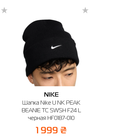
Житомир
Ивано-Франковск
Измаил
Кривой Рог
NIKE
Шапка Nike U NK PEAK
BEANIE TC SWSH F24 L
черная HF0187-010
1 999 ₴