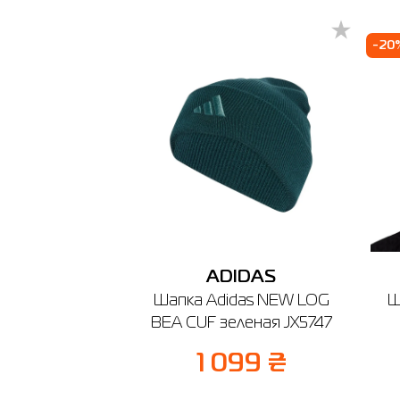
Берди
-20
🔸 Мага
г. Берди
График ра
ADIDAS
Шапка Adidas NEW LOG
Ш
BEA CUF зеленая JX5747
1 099 ₴