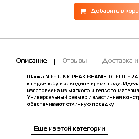
Мы Вам позвоним!
е в магазинах
Товар
Шапка Nike U NK PEAK BEANIE TC
Описание
Отзывы
Доставка и
FUT F24 L бирюзовая HF0186-017
ike U NK PEAK BEANIE TC FUT F24 L бирюзовая HF01
Цена
1,323.00
Шапка Nike U NK PEAK BEANIE TC FUT F24 
Выберите размер
к гардеробу в холодное время года. Идеа
 размер
изготовлена из мягкого и теплого материа
Универсальный размер и эластичная конст
обеспечивают отличную посадку.
Имя
Примерить онлайн
Телефон
Еще из этой категории
е город