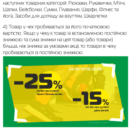
наступних товарних категорій: Рюкзаки, Рукавички, М'ячі,
Шапки, Бейсболки, Сумки, Плавання, Шарфи, Фітнес та
Сорочки
Фітнес та йога
Skechers
Напівчеревики
йога, Засоби для догляду за взуттям, Шкарпетки.
Термобілизна
Шапки
The North Face
Сандалі
4) Товар у чек пробивається за його початковою
вартістю. Якщо у чеку є товар із встановленою постійною
Толстовки
Шарфи
Under Armour
Бренди
знижкою та сума знижки на цей товар (або товари)
Футболки
WHS
adidas
більша, ніж знижка за умовами акції, то товари в чеку
пробиваються із постійною знижкою.
Шорти
Larum
Спідниці
Nike
Puma
Radder