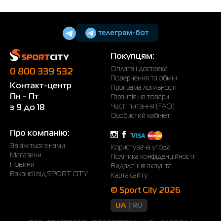
телеграм-бот
Покупцям:
Оплата і доставка
0 800 339 532
Повернення та обмін
Контакт-центр
Програма лояльності
Пн - Пт
Гарантія на товари
Часті питання (FAQ)
з 9 до 18
Особистий кабінет
Про компанію:
Зв'яжіться з нами
Користувача угода
Магазини
Політика конфіденційності
Новини
Видалення акаунта
Вакансії від SPORT CITY
Карта сайту
© Sport City 2026
UA
RU