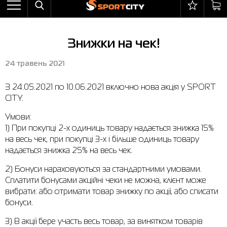
Назад
Назад
Назад
Назад
Назад
Назад
Бра
Черевики
Балаклави
adidas
Все товары со скидкой
Оплата і доставка
Знижки на чек!
Штани
Кросівки
Бейсболки та панами
Arena
Бра
Повернення та обмін
24 травень 2021
Вітрівки
Пляжне взуття
Бокс
Asics
Штани
Гарантія на товари
З 24.05.2021 по 10.06.2021 включно нова акція у SPORT
Жилети
Напівчеревики
Гірськолижний інвентар
Columbia
Вітрівки
Магазини
CITY.
Комбінезони
Сандалі
М'ячі
Evoids
Костюми
Контакт центр
Умови:
Костюми
Чоботи
Шкарпетки
Jack Wolfskin
Куртки
Програма лояльності
1) При покупці 2-х одиниць товару надається знижка 15%
на весь чек, при покупці 3-х і більше одиниць товару
Купальники
Рукавиці
Larum
Легінси
Часті питання (FAQ)
надається знижка 25% на весь чек.
Куртки
Плавання
New Balance
Толстовки
Новини
2) Бонуси нараховуються за стандартними умовами.
Сплатити бонусами акційні чеки не можна, клієнт може
Легінси
Рюкзаки
Nike
Футболки
Особистий кабінет
вибрати: або отримати товар знижку по акції, або списати
бонуси.
Майки
Сумки
Puma
Черевики
3) В акції бере участь весь товар, за винятком товарів
Сукні
Доглядові засоби
Radder
Кросівки