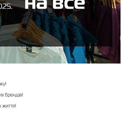
ку!
х брендів!
о життя!