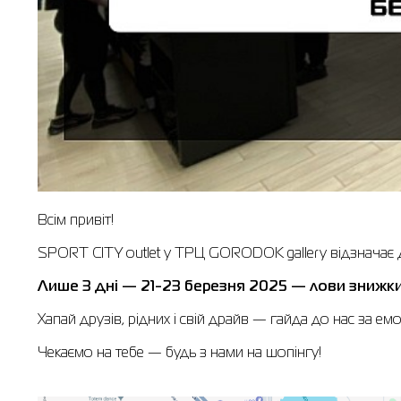
Всім привіт!
SPORT CITY outlet у ТРЦ GORODOK gallery відзначає Д
Лише 3 дні — 21-23 березня 2025 — лови знижки
Хапай друзів, рідних і свій драйв — гайда до нас за ем
Чекаємо на тебе — будь з нами на шопінгу!