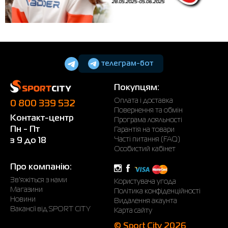
телеграм-бот
Покупцям:
Оплата і доставка
0 800 339 532
Повернення та обмін
Контакт-центр
Програма лояльності
Пн - Пт
Гарантія на товари
Часті питання (FAQ)
з 9 до 18
Особистий кабінет
Про компанію:
Зв'яжіться з нами
Користувача угода
Магазини
Політика конфіденційності
Новини
Видалення акаунта
Вакансії від SPORT CITY
Карта сайту
© Sport City 2026