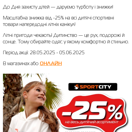
До Дня захисту дітей — даруємо турботу і знижки!
Сорочки
Фітнес та йога
Skechers
Напівчеревики
Масштабна знижка від -25% на всі дитячі спортивні
Термобілизна
Шапки
The North Face
Сандалі
товари напередодні літніх канікул!
Толстовки
Шарфи
Under Armour
Бренди
Літні пригоди чекають! Дитинство — це рух, подорожі й
сонце. Тому обирайте одяг, у якому комфортно й стильно.
Футболки
WHS
adidas
Період акції: 28.05.2025 - 05.06.2025
Шорти
Larum
В магазинах або
ОНЛАЙН
Спідниці
Nike
Puma
Radder