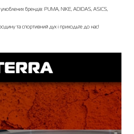
их улюблених брендів: PUMA, NIKE, ADIDAS, ASICS,
родину та спортивний дух і приходьте до нас!