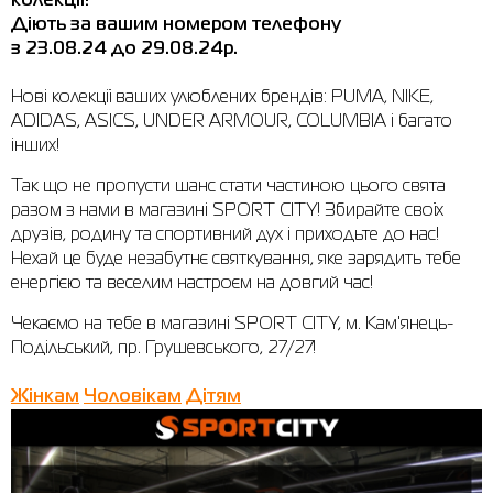
колекції!
Діють за вашим номером телефону
Сорочки
Фітнес та йога
Skechers
Напівчеревики
з 23.08.24 до 29.08.24р.
Термобілизна
Шапки
The North Face
Сандалі
Нові колекції ваших улюблених брендів: PUMA, NIKE,
ADIDAS, ASICS, UNDER ARMOUR, COLUMBIA і багато
Толстовки
Шарфи
Under Armour
Бренди
інших!
Футболки
WHS
adidas
Так що не пропусти шанс стати частиною цього свята
разом з нами в магазині SPORT CITY! Збирайте своїх
Шорти
Larum
друзів, родину та спортивний дух і приходьте до нас!
Спідниці
Nike
Нехай це буде незабутнє святкування, яке зарядить тебе
енергією та веселим настроєм на довгий час!
Puma
Чекаємо на тебе в магазині SPORT CITY, м. Кам'янець-
Radder
Подільський, пр. Грушевського, 27/27!
Жінкам
Чоловікам
Дітям