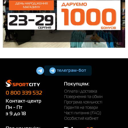
телеграм-бот
Покупцям:
Оплата і доставка
0 800 339 532
Повернення та обмін
Контакт-центр
Програма лояльності
Пн - Пт
Гарантія на товари
Часті питання (FAQ)
з 9 до 18
Особистий кабінет