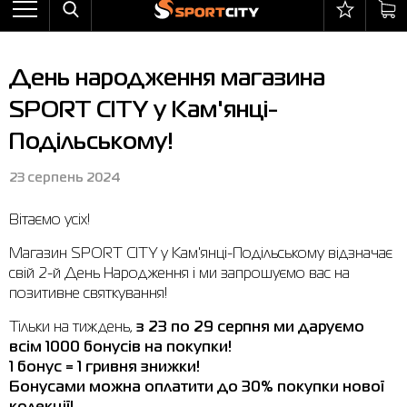
Назад
Назад
Назад
Назад
Назад
Назад
Бра
Черевики
Балаклави
adidas
Все товары со скидкой
Оплата і доставка
День народження магазина
Штани
Кросівки
Бейсболки та панами
Arena
Бра
Повернення та обмін
SPORT CITY у Кам'янці-
Вітрівки
Пляжне взуття
Бокс
Asics
Штани
Гарантія на товари
Подільському!
Жилети
Напівчеревики
Гірськолижний інвентар
Columbia
Вітрівки
Магазини
23 серпень 2024
Комбінезони
Сандалі
М'ячі
Evoids
Костюми
Контакт центр
Вітаємо усіх!
Костюми
Чоботи
Шкарпетки
Jack Wolfskin
Куртки
Програма лояльності
Магазин SPORT CITY у Кам'янці-Подільському відзначає
Купальники
Рукавиці
Larum
Легінси
Часті питання (FAQ)
свій 2-й День Народження і ми запрошуємо вас на
позитивне святкування!
Куртки
Плавання
New Balance
Толстовки
Новини
Тільки на тиждень,
з 23 по 29 серпня ми даруємо
Легінси
Рюкзаки
Nike
Футболки
Особистий кабінет
всім 1000 бонусів на покупки!
1 бонус = 1 гривня знижки!
Майки
Сумки
Puma
Черевики
Бонусами можна оплатити до 30% покупки нової
Сукні
Доглядові засоби
Radder
Кросівки