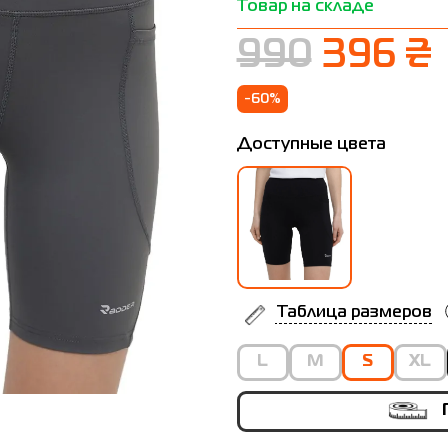
Товар на складе
990
396 ₴
-60%
Доступные цвета
Таблица размеров
L
M
S
XL