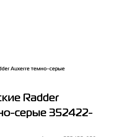
der Auxerre темно-серые
кие Radder
но-серые 352422-