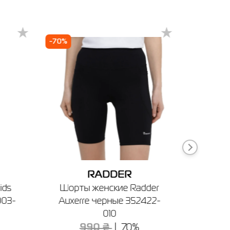
20
-70%
-40%
ечении
RADDER
ids
Шорты женские Radder
Эспан
003-
Auxerre черные 352422-
010
3
990 ₴
70%