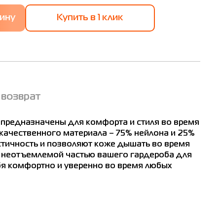
Купить в 1 клик
ват
 возврат
гон
м
 предназначены для комфорта и стиля во время
2
качественного материала – 75% нейлона и 25%
6
стичность и позволяют коже дышать во время
т неотъемлемой частью вашего гардероба для
00
бя комфортно и уверенно во время любых
04
12
16