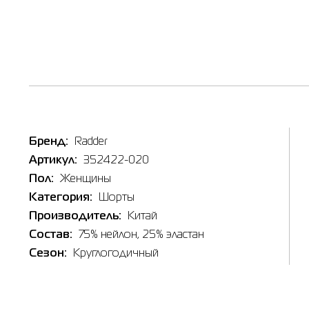
Таб
Наличи
Inte
Бренд:
Radder
Товар
Артикул:
352422-020
Шорты ж
Цена
X
Пол:
Женщины
396.00
Категория:
Шорты
S
Выберите
Производитель:
Китай
L
Состав:
75% нейлон, 25% эластан
L
Сезон:
Круглогодичный
X
Выберит
XX