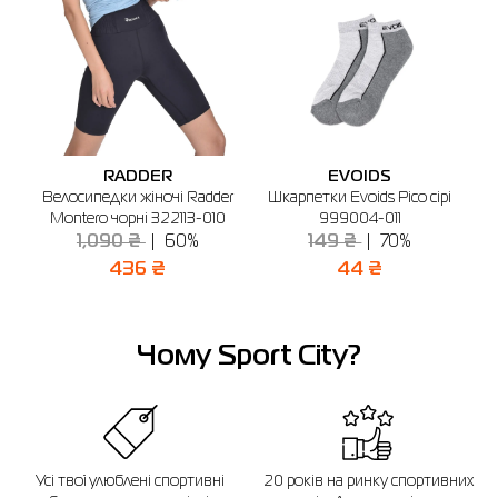
XXL
18
50-52
44
110
90
Бердичів
3XL
20
52-54
46
114
94
🔸 Магазин SPORT CITY
м. Бердичів, вул. Вінницька, 25
Якщо ви не впевнені, чи підійде вибраний розмір, ви завжди можете
Графік роботи: 9:00 - 19:00
звернутися до консультанта інтернет-магазину за допомогою.
Відправити
Нагадуємо, що ви можете оформити обмін або повернення замовлення
RADDER
EVOIDS
протягом 14 днів після покупки.
Велосипедки жіночі Radder
Шкарпетки Evoids Pico сірі
Montero чорні 322113-010
999004-011
1,090 ₴
60%
149 ₴
70%
436 ₴
44 ₴
Чому Sport City?
Усі твої улюблені спортивні
20 років на ринку спортивних