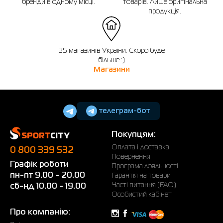
бренди в одному місці.
товарів. Лише оригінальна
продукція.
35 магазинів України. Скоро буде
більше :)
Магазини
телеграм-бот
Покупцям:
Оплата і доставка
0 800 339 532
Повернення
Графік роботи
Програма лояльності
пн-пт 9.00 - 20.00
Гарантія на товари
Часті питання (FAQ)
сб-нд 10.00 - 19.00
Особистий кабінет
Про компанію: