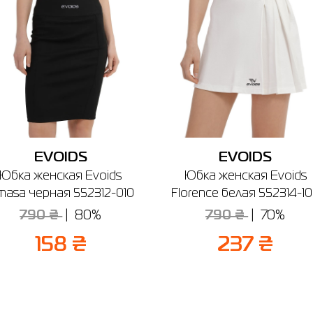
EVOIDS
EVOIDS
Юбка женская Evoids
Юбка женская Evoids
masa черная 552312-010
Florence белая 552314-1
790 ₴
80%
790 ₴
70%
158 ₴
237 ₴