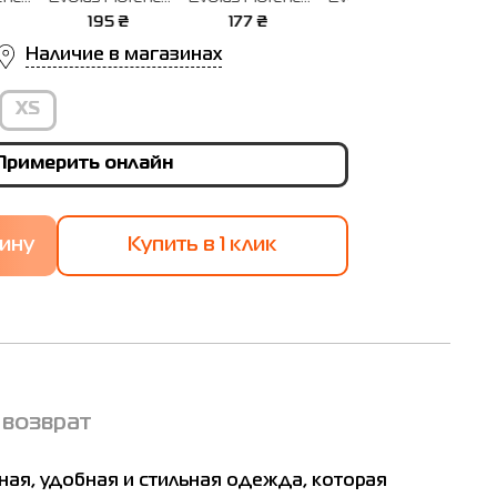
2315-
черная 552313-
белая 552313-
белая 552314-
₴
177
₴
236
₴
237
₴
010
100
100
Наличие в магазинах
XS
Примерить онлайн
Купить в 1 клик
 возврат
ная, удобная и стильная одежда, которая