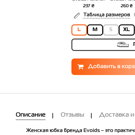
белая 552313-
белая 552314-
черные
белые 55
236
₴
237
₴
260
₴
195
100
100
552315-010
100
Таблица размеров
L
M
S
XL
Описание
Отзывы
Доставка и
Женская юбка бренда Evoids – это практич