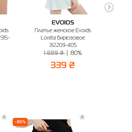
EVOIDS
ечении
ids
Платье женское Evoids
Шорты
315-
Loreta бирюзовое
Florenc
312209-405
6
1 699 ₴
80%
339 ₴
-80%