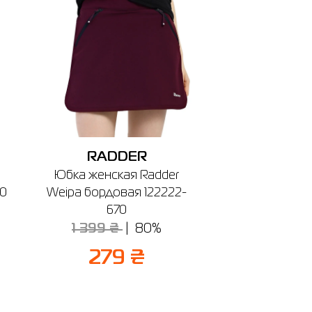
RADDER
Юбка женская Radder
00
Weipa бордовая 122222-
670
1 399 ₴
80%
279 ₴