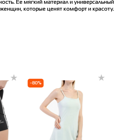
ность. Ее мягкий материал и универсальный
женщин, которые ценят комфорт и красоту.
т
м
-80%
-70%
ны
Черкассы