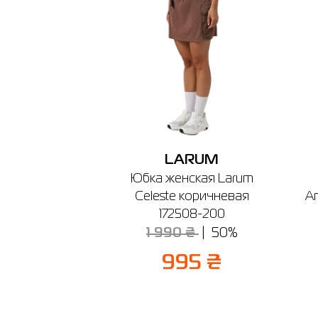
LARUM
Юбка женская Larum
Celeste коричневая
A
172508-200
1 990 ₴
50%
995 ₴