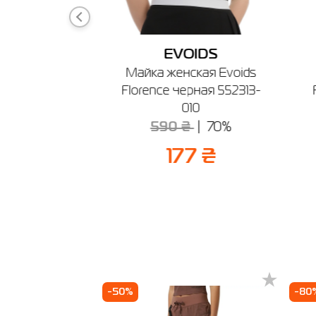
🔸 Мага
г. Берди
График ра
IDS
EVOIDS
кие Evoids
Майка женская Evoids
е 552315-100
Florence черная 552313-
010
70%
590 ₴
70%
 ₴
177 ₴
-50%
-80