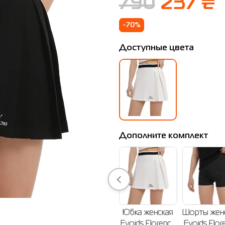
790
237 ₴
-70%
Доступные цвета
Дополните комплект
Майка женская
Юбка женская
Шорты женские
Шорты же
Evoids Florence
Evoids Florence
Evoids Florence
Evoids Fl