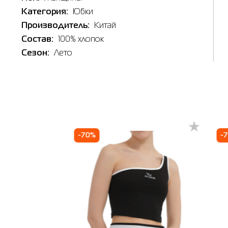
Категория:
Юбки
Производитель:
Китай
Таб
Состав:
100% хлопок
Наличи
Сезон:
Лето
In
Товар
Юбка же
Цена
237.00
Выберите
-70%
-
L
Выберит
Берди