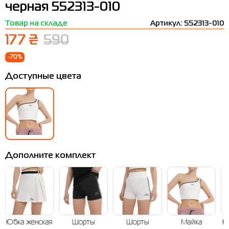
черная 552313-010
Термобелье
Шапки
The North Face
Сандалии
Товар на складе
Артикул: 552313-010
Толстовки
Шарфы
Under Armour
Бренды
177 ₴
590
Футболки
WHS
adidas
-70%
Шорты
Larum
Доступные цвета
Юбки
Nike
Puma
Radder
Дополните комплект
Юбка женская
Шорты
Шорты
Майка
Ю