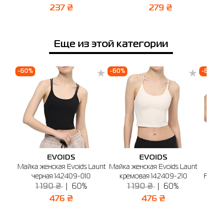
Напоминаем, что вы можете оформить обмен или возврат заказа в течении
График работы: 10:00 - 20:00
237 ₴
279 ₴
14 дней после покупки.
Еще из этой категории
-60%
-60%
-60%
EVOIDS
EVOIDS
Майка женская Evoids Launt
Майка женская Evoids Launt
Май
черная 142409-010
кремовая 142409-210
Flore
1 190 ₴
60%
1 190 ₴
60%
476 ₴
476 ₴