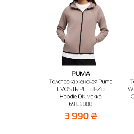
PUMA
Толстовка женская Puma
Т
EVOSTRIPE Full-Zip
W
Hoodie DK мокко
O
69189888
3 990 ₴