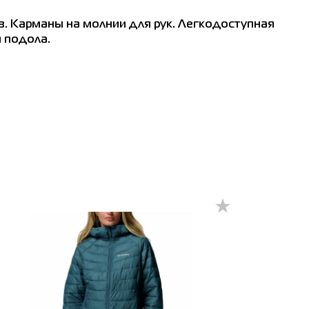
. Карманы на молнии для рук. Легкодоступная
 подола.
ат
 см
0
7
02
09
18
27