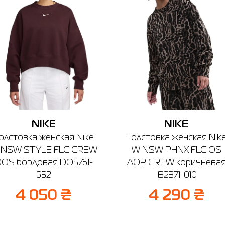
NIKE
NIKE
олстовка женская Nike
Толстовка женская Nik
 NSW STYLE FLC CREW
W NSW PHNX FLC OS
OS бордовая DQ5761-
AOP CREW коричнева
652
IB2371-010
4 050 ₴
4 290 ₴