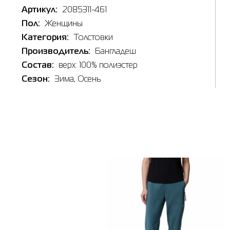
Артикул:
2085311-461
Пол:
Женщины
Категория:
Толстовки
Производитель:
Бангладеш
Таб
Наличи
Состав:
верх: 100% полиэстер
Сезон:
Зима
, Осень
Товар
Int
Толстов
бирюзов
Цена
X
3,699.0
Выберите
L
X
Выберит
X
Киев