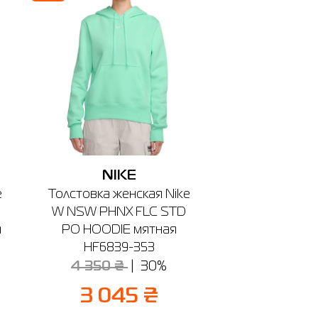
NIKE
e
Толстовка женская Nike
W NSW PHNX FLC STD
я
PO HOODIE мятная
HF6839-353
4 350 ₴
30%
3 045 ₴