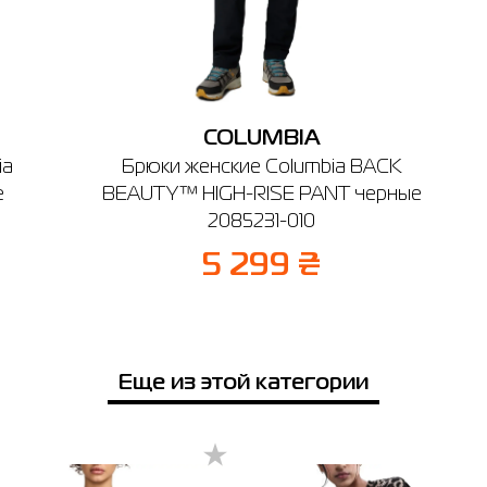
Если вы не уверены, подойдет ли вам выбранный размер - вы всегда
можете обратиться к консультанту интернет-магазина за помощью.
avina Mall
 ул. Берковецкая 6Д (1-й этаж)
боты: 10.00 - 22.00
Напоминаем, что вы можете оформить обмен или возврат заказа в т
Отправить
14 дней после покупки.
COLUMBIA
ia
Брюки женские Columbia BACK
е
BEAUTY™ HIGH-RISE PANT черные
2085231-010
5 299 ₴
Еще из этой категории