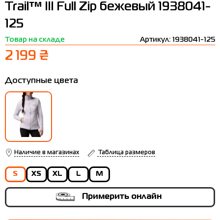
Trail™ III Full Zip бежевый 1938041-
Термобелье
Шапки
The North Face
Сандалии
125
Толстовки
Шарфы
Under Armour
Бренды
Товар на складе
Артикул: 1938041-125
Футболки
WHS
adidas
2 199 ₴
Шорты
Larum
Доступные цвета
Юбки
Nike
Puma
Radder
Наличие в магазинах
Таблица размеров
S
XS
XL
L
M
Примерить онлайн