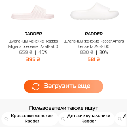
RADDER
RADDER
Шлепанцы женские і Radder
Шлепанцы женские Radder Amara
Migerta розовые 122511-600
белые 122513-100
659 ₴
40%
830 ₴
30%
395 ₴
581 ₴
Загрузить еще
Пользователи также ищут
Кроссовки женские
Детские купальники
Д
Radder
Radder