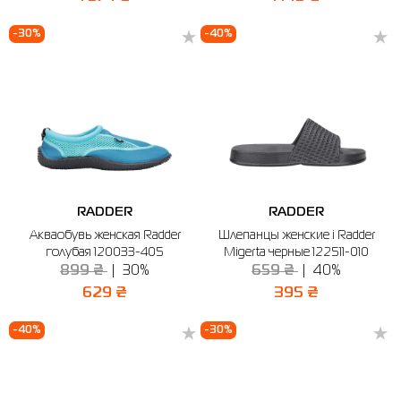
-30%
-40%
RADDER
RADDER
Акваобувь женская Radder
Шлепанцы женские і Radder
голубая 120033-405
Migerta черные 122511-010
899 ₴
30%
659 ₴
40%
629 ₴
395 ₴
-40%
-30%