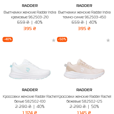
RADDER
RADDER
Вьетнамки женские Radder Indira
Вьетнамки женские Radder Indira
кремовые 962503-210
темно-синие 962503-450
659 ₴
40%
659 ₴
40%
395 ₴
395 ₴
-40%
-50%
RADDER
RADDER
Кроссовки женские Radder Rachel
Кроссовки женские Radder Rachel
белые 582502-100
бежевые 582502-125
2 290 ₴
40%
2 290 ₴
50%
1 374 ₴
1 145 ₴