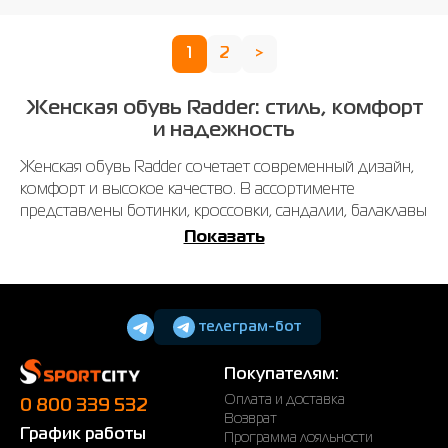
1
2
>
Женская обувь Radder: стиль, комфорт
и надежность
Женская обувь Radder сочетает современный дизайн,
комфорт и высокое качество. В ассортименте
представлены ботинки, кроссовки, сандалии, балаклавы
и пляжная обувь, подходящая для любых погодных
Показать
условий и активного образа жизни.
Каждая пара изготовлена из качественных
материалов, обеспечивающих долговечность и
телеграм-бот
удобство при носке. Продуманная конструкция
гарантирует надежную поддержку стопы и комфорт на
Покупателям:
протяжении всего дня.
Оплата и доставка
0 800 339 532
Как выбрать женскую обувь Radder?
Возврат
График работы
Программа лояльности