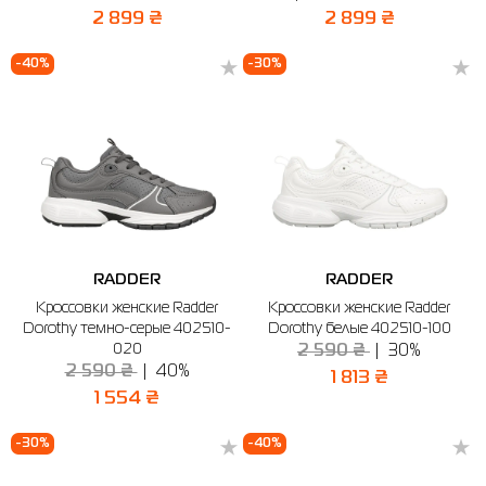
2 899 ₴
2 899 ₴
-40%
-30%
RADDER
RADDER
Кроссовки женские Radder
Кроссовки женские Radder
Dorothy темно-серые 402510-
Dorothy белые 402510-100
020
2 590 ₴
30%
2 590 ₴
40%
1 813 ₴
1 554 ₴
-30%
-40%