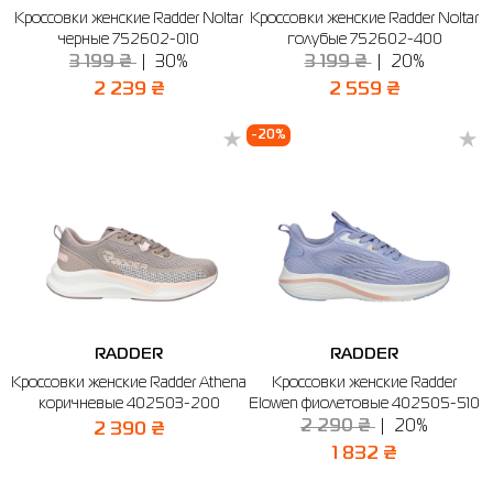
Кроссовки женские Radder Noltar
Кроссовки женские Radder Noltar
Рубашки
Фитнес и йога
Skechers
Полуботинки
черные 752602-010
голубые 752602-400
3 199 ₴
30%
3 199 ₴
20%
Термобелье
Шапки
The North Face
Сандалии
2 239 ₴
2 559 ₴
Толстовки
Шарфы
Under Armour
Бренды
-20%
Футболки
WHS
adidas
Шорты
Larum
Юбки
Nike
Puma
Radder
RADDER
RADDER
Кроссовки женские Radder Athena
Кроссовки женские Radder
коричневые 402503-200
Elowen фиолетовые 402505-510
2 290 ₴
20%
2 390 ₴
1 832 ₴