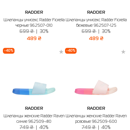
RADDER
RADDER
Шлепанцы унисекс Radder Fiorella
Шлепанцы унисекс Radder Fiorella
черные 962507-010
бежевые 962507-125
699 ₴
30%
699 ₴
30%
489 ₴
489 ₴
-40%
-40%
RADDER
RADDER
Шлепанцы женские Radder Raven
Шлепанцы женские Radder Raven
синие 962509-410
розовые 962509-600
749 ₴
40%
749 ₴
40%