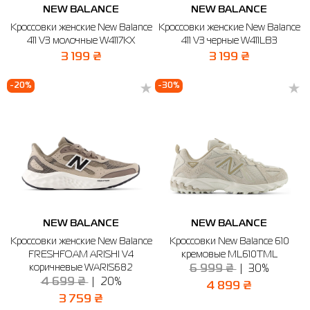
NEW BALANCE
NEW BALANCE
Кроссовки женские New Balance
Кроссовки женские New Balance
411 V3 молочные W4117KX
411 V3 черные W411LB3
3 199 ₴
3 199 ₴
-20%
-30%
NEW BALANCE
NEW BALANCE
Кроссовки женские New Balance
Кроссовки New Balance 610
FRESHFOAM ARISHI V4
кремовые ML610TML
коричневые WARIS682
6 999 ₴
30%
4 699 ₴
20%
4 899 ₴
3 759 ₴