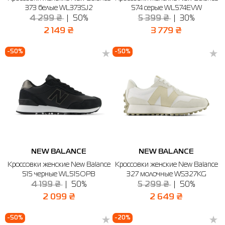
373 белые WL373SJ2
574 серые WL574EVW
4 299 ₴
50%
5 399 ₴
30%
2 149 ₴
3 779 ₴
-50%
-50%
NEW BALANCE
NEW BALANCE
Кроссовки женские New Balance
Кроссовки женские New Balance
515 черные WL515OPB
327 молочные WS327KG
4 199 ₴
50%
5 299 ₴
50%
2 099 ₴
2 649 ₴
-50%
-20%