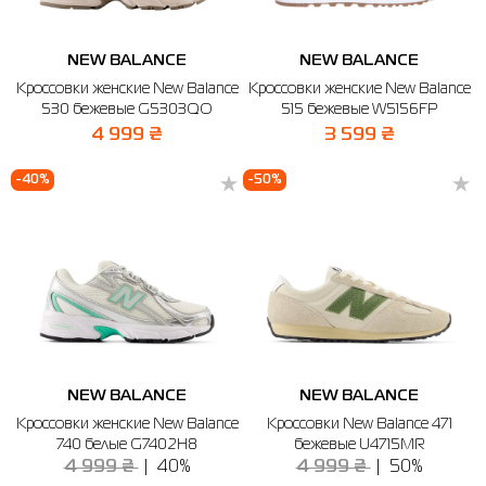
Термобелье
Шапки
The North Face
Сандалии
Толстовки
Шарфы
Under Armour
Бренды
NEW BALANCE
NEW BALANCE
Кроссовки женские New Balance
Кроссовки женские New Balance
Футболки
WHS
adidas
530 бежевые G5303QO
515 бежевые W5156FP
4 999 ₴
3 599 ₴
Шорты
Larum
-40%
-50%
Юбки
Nike
Puma
Radder
NEW BALANCE
NEW BALANCE
Кроссовки женские New Balance
Кроссовки New Balance 471
740 белые G7402H8
бежевые U4715MR
4 999 ₴
40%
4 999 ₴
50%