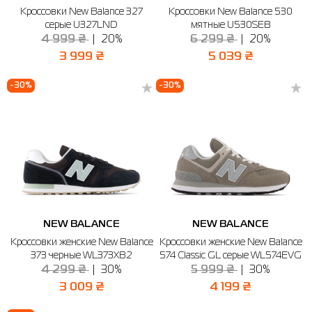
Кроссовки New Balance 327
Кроссовки New Balance 530
серые U327LND
мятные U530SEB
4 999 ₴
20%
6 299 ₴
20%
3 999 ₴
5 039 ₴
-30%
-30%
NEW BALANCE
NEW BALANCE
Кроссовки женские New Balance
Кроссовки женские New Balance
373 черные WL373XB2
574 Classic GL серые WL574EVG
4 299 ₴
30%
5 999 ₴
30%
3 009 ₴
4 199 ₴