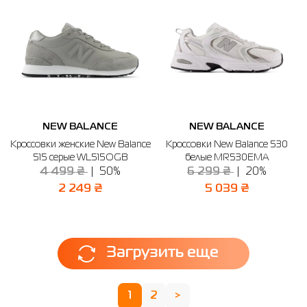
NEW BALANCE
NEW BALANCE
Кроссовки женские New Balance
Кроссовки New Balance 530
515 серые WL515OGB
белые MR530EMA
4 499 ₴
50%
6 299 ₴
20%
2 249 ₴
5 039 ₴
Загрузить еще
1
2
>