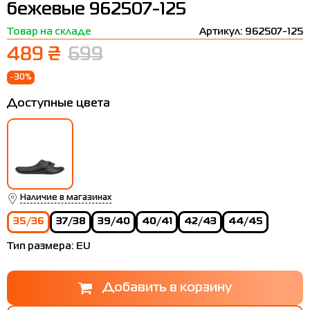
бежевые 962507-125
Термобелье
Шапки
The North Face
Сандалии
Товар на складе
Артикул: 962507-125
Толстовки
Шарфы
Under Armour
Бренды
489 ₴
699
Футболки
WHS
adidas
-30%
Шорты
Larum
Доступные цвета
Юбки
Nike
Puma
Radder
Наличие в магазинах
35/36
37/38
39/40
40/41
42/43
44/45
Тип размера:
EU