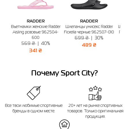
RADDER
RADDER
Вьетнамки женские Radder
Шлепанцы унисекс Radder
Шлепа
Aisling розовые 962504-
Fiorella черные 962507-010
Rave
600
699 ₴
30%
569 ₴
40%
489 ₴
341 ₴
Почему Sport City?
Все твои любимые спортивные
20+ лет на рынке спортивных
бренды в одном месте.
товаров. Только оригинальная
продукция.