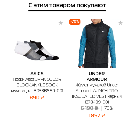
С этим товаром покупают
Телефон
Выберите город
-70%
Бердичев
Белая Церковь
Винница
Днепр
Киев
🔸 Магазин SPORT CITY
г. Бердичев, ул. Винницкая, 25
График работы: 9:00 - 19:00
Отправить
ASICS
UNDER
Носки Asics 3PPK COLOR
ARMOUR
BLOCK ANKLE SOCK
Жилет мужской Under
мультицвет 3033B560-001
Armour LAUNCH PRO
м
й
INSULATED VEST черный
890 ₴
1378499-001
6 190 ₴
70%
1 857 ₴