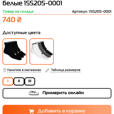
белые 155205-0001
Термобелье
Шапки
The North Face
Сандалии
Товар на складе
Артикул: 155205-0001
Толстовки
Шарфы
Under Armour
Бренды
740 ₴
Футболки
WHS
adidas
Доступные цвета
Шорты
Larum
Юбки
Nike
Puma
Radder
Наличие в магазинах
Таблица размеров
I
II
III
Примерить онлайн