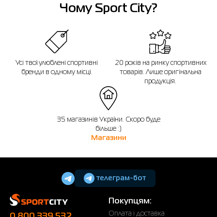
Чому Sport City?
Усі твої улюблені спортивні
20 років на ринку спортивних
бренди в одному місці.
товарів. Лише оригінальна
продукція.
35 магазинів України. Скоро буде
більше :)
Магазини
телеграм-бот
Покупцям:
Оплата і доставка
0 800 339 532