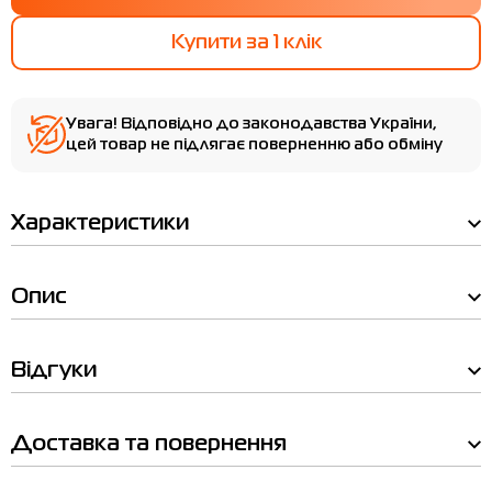
Купити за 1 клiк
Увага! Відповідно до законодавства України,
цей товар не підлягає поверненню або обміну
Ми вам зателефонуємо!
Характеристики
Наявність у магазинах
Товар
Шкарпетки Asics 3Ppk Quarter білі
155205-0001
Опис
Товар
Ціна
Шкарпетки Asics 3Ppk Quarter білі 155205-0001
Ціна
740.00
740.00
Відгуки
Виберіть розмір
Виберіть розмір
I
II
III
Доставка та повернення
Ім'я
Приміряти онлайн