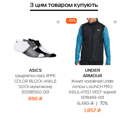
З цим товаром купують
Телефонний номер
Виберіть місто
Бердичів
Біла Церква
Вінниця
Дніпро
Київ
Жит
-70%
🔸 Магазин SPORT CITY
м. Бердичів, вул. Вінницька, 25
Графік роботи: 9:00 - 19:00
Відправити
ASICS
UNDER
Шкарпетки Asics 3PPK
ARMOUR
COLOR BLOCK ANKLE
Жилет чоловічий Under
SOCK мультиколір
Armour LAUNCH PRO
й
3033B560-001
INSULATED VEST чорний
1378499-001
890 ₴
6,190 ₴
70%
1,857 ₴