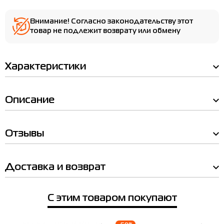
Внимание! Согласно законодательству этот
товар не подлежит возврату или обмену
Мы Вам позвоним!
Характеристики
Товар
Наличие в магазинах
Описание
Носки Nike Value Cotton Quarter
белые SX4926-101
Товар
Цена
Носки Nike Value Cotton Quarter белые SX4926-
Отзывы
930.00
101
Выберите размер
Цена
930.00
Доставка и возврат
Выберите размер
Имя
L
M
S
XL
С этим товаром покупают
Выберите город
Телефон