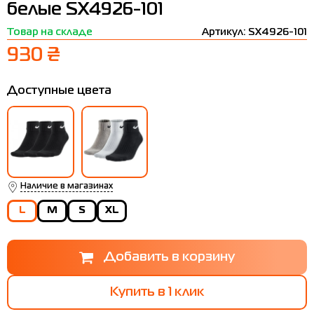
белые SX4926-101
Термобелье
Шапки
The North Face
Сандалии
Товар на складе
Артикул: SX4926-101
Толстовки
Шарфы
Under Armour
Бренды
930 ₴
Футболки
WHS
adidas
Доступные цвета
Шорты
Larum
Юбки
Nike
Puma
Radder
Наличие в магазинах
L
M
S
XL
Купить в 1 клик