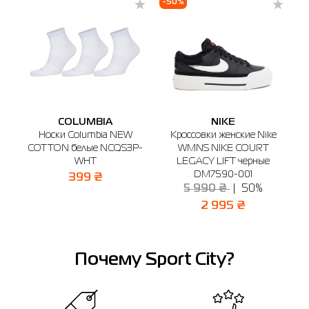
-50%
Бердичев
Буча
Белая Церковь
Винница
Днепр
🔸 Магазин SPORT CITY
г. Бердичев, ул. Винницкая, 25
График работы: 9:00 - 19:00
Отправить
COLUMBIA
NIKE
k
Носки Columbia NEW
Кроссовки женские Nike
COTTON белые NCQS3P-
WMNS NIKE COURT
Q
WHT
LEGACY LIFT черные
DM7590-001
399 ₴
5 990 ₴
50%
2 995 ₴
Почему Sport City?