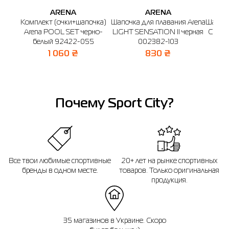
ARENA
ARENA
Комплект (очки+шапочка)
Шапочка для плавания Arena
Шапочк
Arena POOL SET черно-
LIGHT SENSATION II черная
CLASS
белый 92422-055
002382-103
1 060 ₴
830 ₴
Почему Sport City?
Все твои любимые спортивные
20+ лет на рынке спортивных
бренды в одном месте.
товаров. Только оригинальная
продукция.
35 магазинов в Украине. Скоро