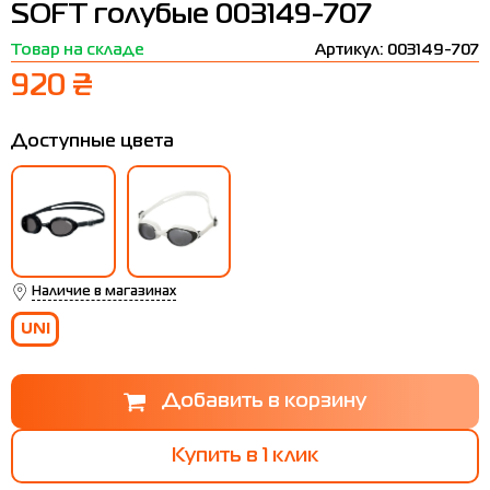
SOFT голубые 003149-707
Термобелье
Шапки
The North Face
Сандалии
Товар на складе
Артикул: 003149-707
Толстовки
Шарфы
Under Armour
Бренды
920 ₴
Футболки
WHS
adidas
Доступные цвета
Шорты
Larum
Юбки
Nike
Puma
Radder
Наличие в магазинах
UNI
Купить в 1 клик