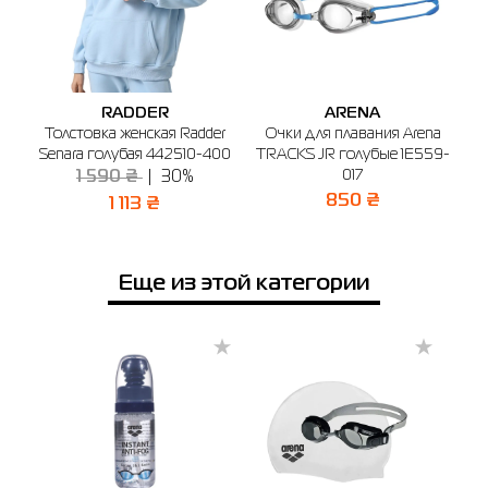
Цена
830.00
Выберите размер
Имя
UNI
RADDER
ARENA
Толстовка женская Radder
Очки для плавания Arena
Выберите город
Телефон
FOG
Senara голубая 442510-400
TRACKS JR голубые 1E559-
за
Кременчуг
Хмельницкий
00
017
S
1 590 ₴
30%
850 ₴
1 113 ₴
🔸 Магазин SPORT CITY
г. Кременчуг, ул. Киевская, 24
График работы: 09:00 - 19:00
Еще из этой категории
Отправить