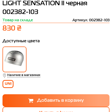
LIGHT SENSATION II черная
Термобелье
Шапки
The North Face
Сандалии
002382-103
Толстовки
Шарфы
Under Armour
Бренды
Товар на складе
Артикул: 002382-103
Футболки
WHS
adidas
830 ₴
Шорты
Larum
Доступные цвета
Юбки
Nike
Puma
Radder
Наличие в магазинах
UNI