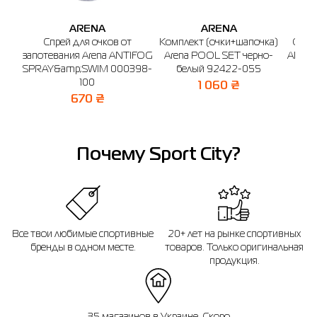
ARENA
ARENA
Спрей для очков от
Комплект (очки+шапочка)
Очки
запотевания Arena ANTIFOG
Arena POOL SET черно-
AIR-S
SPRAY&amp;SWIM 000398-
белый 92422-055
100
1 060 ₴
670 ₴
Почему Sport City?
Все твои любимые спортивные
20+ лет на рынке спортивных
бренды в одном месте.
товаров. Только оригинальная
продукция.
35 магазинов в Украине. Скоро