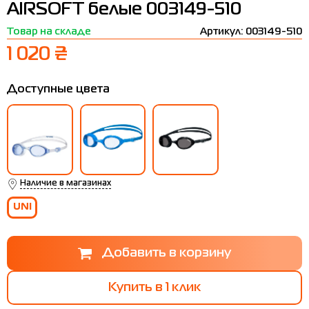
AIRSOFT белые 003149-510
Термобелье
Шапки
The North Face
Сандалии
Товар на складе
Артикул: 003149-510
Толстовки
Шарфы
Under Armour
Бренды
1 020 ₴
Футболки
WHS
adidas
Доступные цвета
Шорты
Larum
Юбки
Nike
Puma
Radder
Наличие в магазинах
UNI
Купить в 1 клик