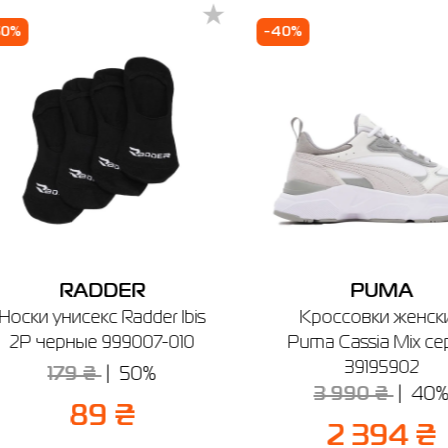
чев
Винница
Киев
Ивано-Франковск
Измаил
К
50%
-40%
зин SPORT CITY
чев, ул. Винницкая, 25
боты: 9:00 - 19:00
Отправить
RADDER
PUMA
Носки унисекс Radder Ibis
Кроссовки женск
2P черные 999007-010
Puma Cassia Mix с
39195902
179 ₴
50%
3 990 ₴
40
89 ₴
2 394 ₴