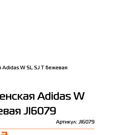
 Adidas W SL SJ T бежевая
енская Adidas W
евая JI6079
Артикул: JI6079