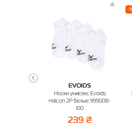
Берди
-
🔸 Мага
г. Берди
График ра
IDS
EVOIDS
 женская
Носки унисекс Evoids
ianа мокко
Halcon 2P белые 999008-
3-240
100
₴
50%
239 ₴
 ₴