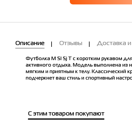
Мы Вам позвоним!
Описание
Отзывы
Доставка и
е в магазинах
Товар
Футболка женская Adidas W SL SJ
Футболка M Sl Sj T с коротким рукавом дл
T бежевая JI6079
активного отдыха. Модель выполнена из н
а женская Adidas W SL SJ T бежевая JI6079
Цена
мягким и приятным к телу. Классический 
1,039.00
подчеркнет ваш стиль и спортивный настро
Выберите размер
 размер
M
S
XL
XS
Имя
Примерить онлайн
С этим товаром покупают
Телефон
е город