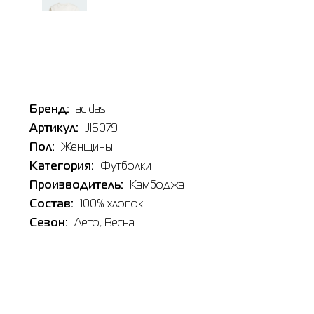
Бренд:
adidas
Наличи
Артикул:
JI6079
Пол:
Женщины
Товар
Футболк
Категория:
Футболки
Цена
Производитель:
Камбоджа
1,039.00
Состав:
100% хлопок
Выберите
Сезон:
Лето
, Весна
L
Выберит