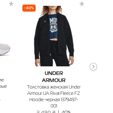
ривой Рог
Каменец-Подольский
Конотоп
Полтав
-40%
-50%
UNDER
ие
Тол
ARMOUR
ерые
Evoid
Толстовка женская Under
Armour UA Rival Fleece FZ
%
1
Hoodie черная 1379497-
001
3 490 ₴
40%