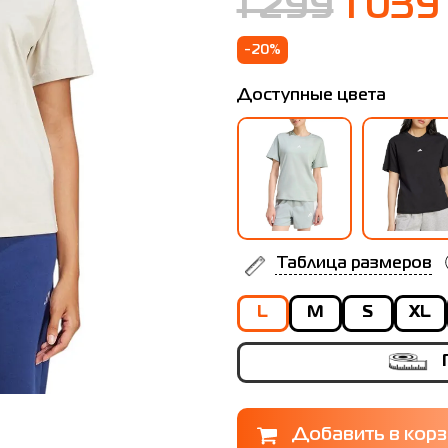
1 299
1 039
-20%
Доступные цвета
Таблица размеров
L
M
S
XL