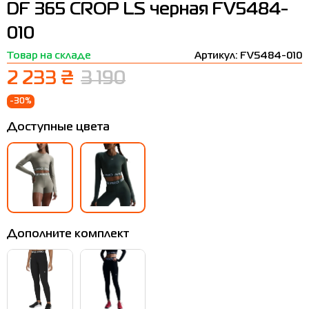
DF 365 CROP LS черная FV5484-
Термобелье
Шапки
The North Face
Сандалии
010
Толстовки
Шарфы
Under Armour
Бренды
Товар на складе
Артикул: FV5484-010
Футболки
WHS
adidas
2 233 ₴
3 190
Шорты
Larum
-30%
Юбки
Nike
Доступные цвета
Puma
Radder
Дополните комплект