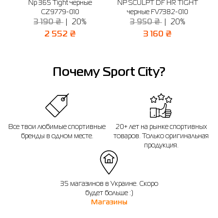
SH
Np 365 Tight черные
NP SCULPT DF HR TIGHT
C
CZ9779-010
черные FV7382-010
3 190 ₴
20%
3 950 ₴
20%
2 552 ₴
3 160 ₴
Почему Sport City?
Все твои любимые спортивные
20+ лет на рынке спортивных
бренды в одном месте.
товаров. Только оригинальная
продукция.
35 магазинов в Украине. Скоро
будет больше :)
Магазины