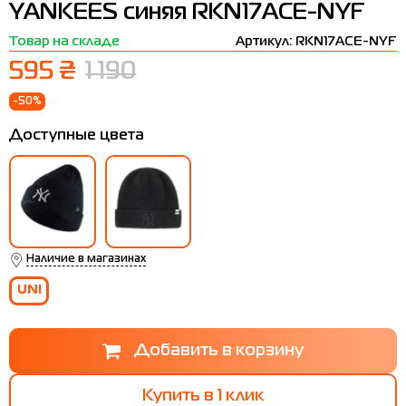
YANKEES синяя RKN17ACE-NYF
Термобелье
Шапки
The North Face
Сандалии
Товар на складе
Артикул: RKN17ACE-NYF
Толстовки
Шарфы
Under Armour
Бренды
595 ₴
1 190
Футболки
WHS
adidas
-50%
Шорты
Larum
Доступные цвета
Юбки
Nike
Puma
Radder
Наличие в магазинах
UNI
Купить в 1 клик