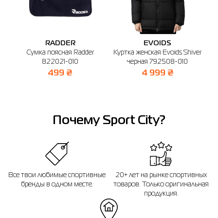
🔸 Магазин SPORT CITY
г. Днепр, ул. Сичеславская Набережная, 37
График работы: 10:00 - 20:00
Отправить
RADDER
EVOIDS
ya
Сумка поясная Radder
Куртка женская Evoids Shiver
К
0
822021-010
черная 792508-010
R
499 ₴
4 999 ₴
Почему Sport City?
Все твои любимые спортивные
20+ лет на рынке спортивных
бренды в одном месте.
товаров. Только оригинальная
продукция.