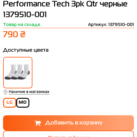
Performance Tech 3pk Qtr черные
Термобелье
Шапки
The North Face
Сандалии
1379510-001
Толстовки
Шарфы
Under Armour
Бренды
Товар на складе
Артикул: 1379510-001
Футболки
WHS
adidas
790 ₴
Шорты
Larum
Доступные цвета
Юбки
Nike
Puma
Radder
Наличие в магазинах
LG
MD