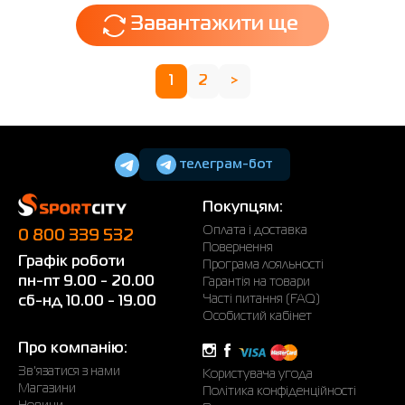
Завантажити ще
1
2
>
телеграм-бот
Покупцям:
Оплата і доставка
0 800 339 532
Повернення
Графік роботи
Програма лояльності
пн-пт 9.00 - 20.00
Гарантія на товари
Часті питання (FAQ)
сб-нд 10.00 - 19.00
Особистий кабінет
Про компанію:
Зв'язатися з нами
Користувача угода
Магазини
Політика конфіденційності