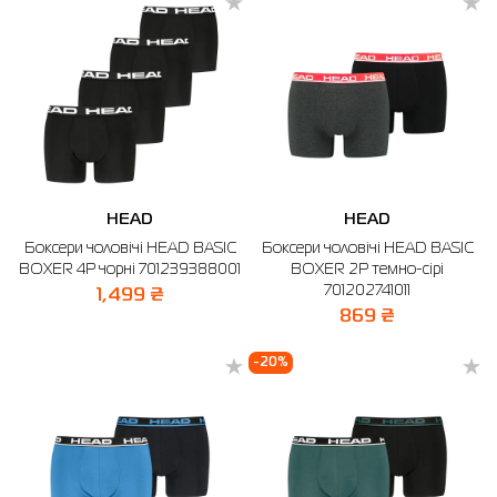
HEAD
HEAD
Боксери чоловічі HEAD BASIC
Боксери чоловічі HEAD BASIC
BOXER 4P чорні 701239388001
BOXER 2P темно-сірі
701202741011
1,499 ₴
869 ₴
-20%