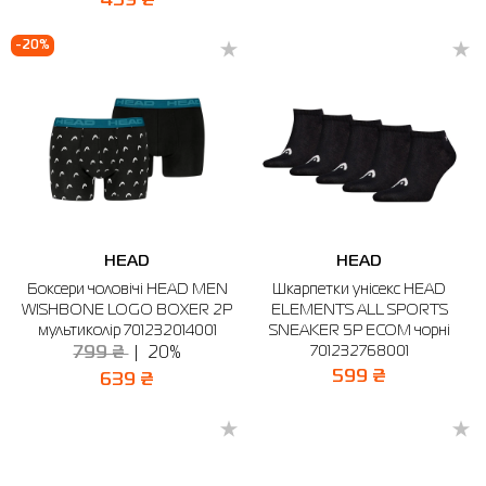
459 ₴
-20%
HEAD
HEAD
Боксери чоловічі HEAD MEN
Шкарпетки унісекс HEAD
WISHBONE LOGO BOXER 2P
ELEMENTS ALL SPORTS
мультиколір 701232014001
SNEAKER 5P ECOM чорні
701232768001
799 ₴
20%
599 ₴
639 ₴