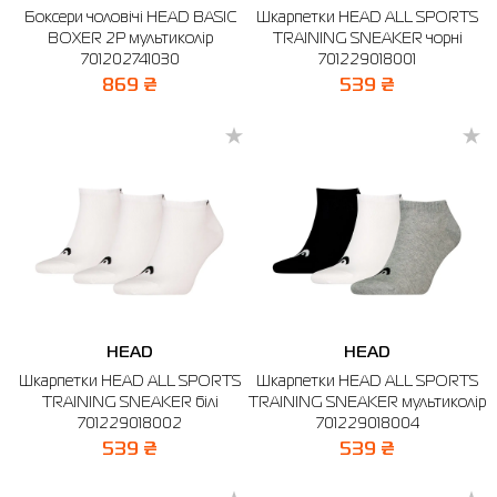
Боксери чоловічі HEAD BASIC
Шкарпетки HEAD ALL SPORTS
BOXER 2P мультиколір
TRAINING SNEAKER чорні
Сорочки
Фітнес та йога
Skechers
Напівчеревики
701202741030
701229018001
Термобілизна
Шапки
The North Face
Сандалі
869 ₴
539 ₴
Толстовки
Шарфи
Under Armour
Бренди
Футболки
WHS
adidas
Шорти
Larum
Спідниці
Nike
Puma
Radder
HEAD
HEAD
Шкарпетки HEAD ALL SPORTS
Шкарпетки HEAD ALL SPORTS
TRAINING SNEAKER білі
TRAINING SNEAKER мультиколір
701229018002
701229018004
539 ₴
539 ₴