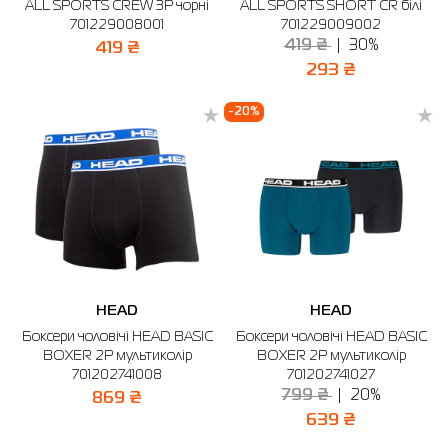
ALL SPORTS CREW 3P чорні
ALL SPORTS SHORT CR білі
701229008001
701229009002
419 ₴
30%
419 ₴
293 ₴
-20%
HEAD
HEAD
Боксери чоловічі HEAD BASIC
Боксери чоловічі HEAD BASIC
BOXER 2P мультиколір
BOXER 2P мультиколір
701202741008
701202741027
799 ₴
20%
869 ₴
639 ₴