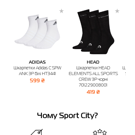
ADIDAS
HEAD
Шкарпетки Adidas C SPW
Шкарпетки HEAD
Шкарп
ANK 3P білі HT3441
ELEMENTS ALL SPORTS
S 3P
CREW 3P чорні
599 ₴
701229008001
419 ₴
Чому Sport City?