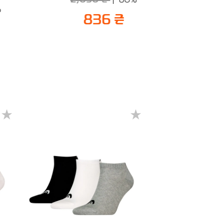
%
836 ₴