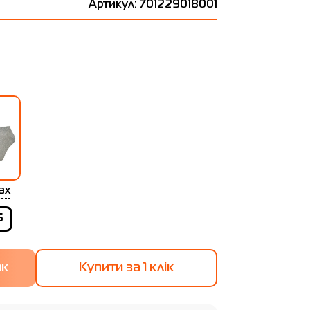
Артикул: 701229018001
ах
6
Купити за 1 клiк