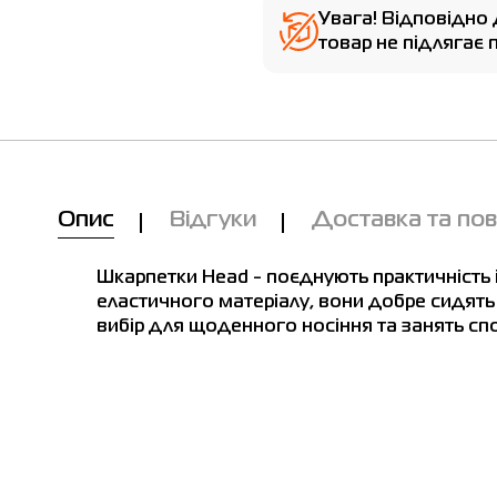
Увага! Відповідно 
товар не підлягає
Опис
Відгуки
Доставка та по
Шкарпетки Head - поєднують практичність і
еластичного матеріалу, вони добре сидять 
вибір для щоденного носіння та занять сп
Ми вам зателефонуємо!