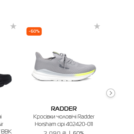
-60%
-40%
29018001
Чернігів
Чернівці
Рівне
RADDER
і
Кросівки чоловічі Radder
Рюкз
ir
Horsham сірі 402420-011
темно
7 BBK
2,090 ₴
60%
1