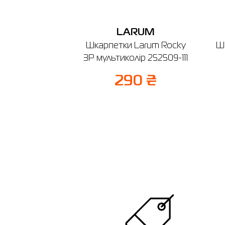
LARUM
Шкарпетки Larum Rocky
Ш
3P мультиколір 252509-111
290 ₴