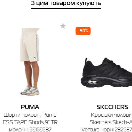
З цим товаром купують
Товар
сть у магазинах
Шкарпетки HEAD ALL SPORTS
TRAINING SNEAKER чорні
701229018001
Ціна
-50%
ки HEAD ALL SPORTS TRAINING SNEAKER чорні 7012
539.00
Виберіть розмір
 розмір
39/42
43/46
Ім'я
місто
Телефонний номер
я
Київ
Івано-Франківськ
Одеса
Полтава
Луцьк
y Park
PUMA
SKECHERS
ця, вул. М. Оводова, 51 (2-й поверх)
Шорти чоловічі Puma
Кросівки чоловіч
боти: 10:00 - 21:00
ESS TAPE Shorts 9'' TR
Skechers Skech-A
молочні 69169687
Ventura чорні 23265