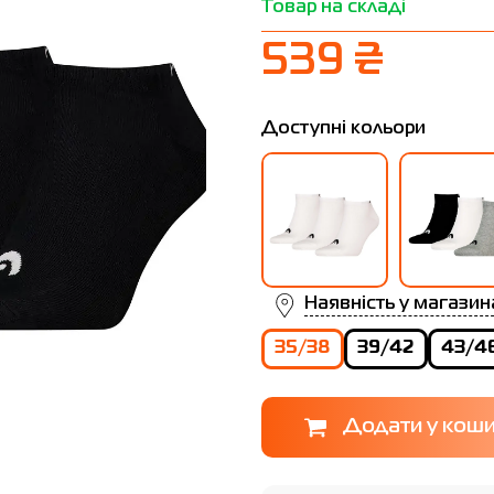
Товар на складі
539 ₴
Доступні кольори
Наявність у магазин
35/38
39/42
43/4