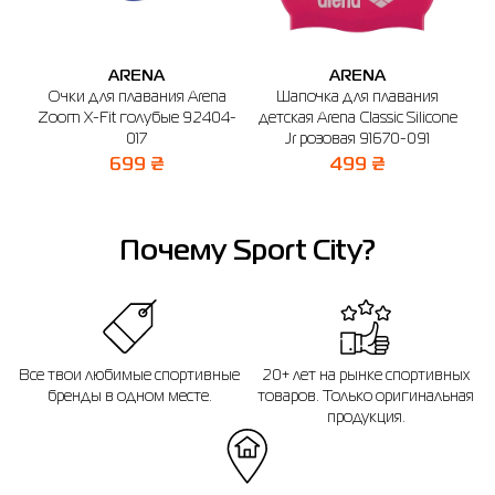
г. Бердичев, ул. Винницкая, 25
График работы: 9:00 - 19:00
ARENA
ARENA
Отправить
а)
Очки для плавания Arena
Шапочка для плавания
Ша
Zoom X-Fit голубые 92404-
детская Arena Classic Silicone
C
017
Jr розовая 91670-091
699 ₴
499 ₴
Почему Sport City?
Все твои любимые спортивные
20+ лет на рынке спортивных
бренды в одном месте.
товаров. Только оригинальная
продукция.