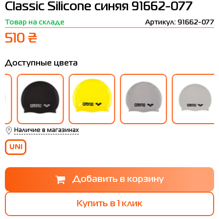
Classic Silicone синяя 91662-077
Термобелье
Шапки
The North Face
Сандалии
Товар на складе
Артикул: 91662-077
Толстовки
Шарфы
Under Armour
Бренды
510 ₴
Футболки
WHS
adidas
Доступные цвета
Шорты
Larum
Юбки
Nike
Puma
Radder
Наличие в магазинах
UNI
Купить в 1 клик