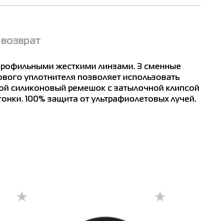
 возврат
опрофильными жесткими линзами. 3 сменные
ового уплотнителя позволяет использовать
ной силиконовый ремешок с затылочной клипсой
онки. 100% защита от ультрафиолетовых лучей.
Житомир
Ивано-Франковск
Измаил
Кривой Рог