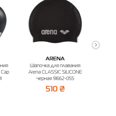
ARENA
ания
Шапочка для плавания
Шапоч
 Cap
Arena CLASSIC SILICONE
Arena 
1
черная 91662-055
510 ₴