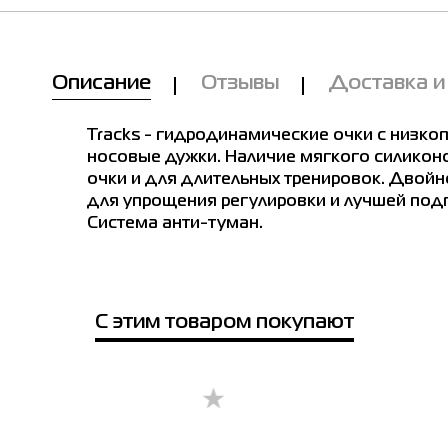
Мы Вам позвоним!
Описание
Отзывы
Доставка и
Товар
е в магазинах
Очки для плавания Arena TRACKS
Tracks - гидродинамические очки с низк
черные 92341-055
носовые дужки. Наличие мягкого силикон
Цена
очки и для длительных тренировок. Двой
1,099.00
я плавания Arena TRACKS черные 92341-055
для упрощения регулировки и лучшей подг
Система анти-туман.
Выберите размер
 размер
Имя
С этим товаром покупают
е город
Телефон
чев
Буча
Белая Церковь
Винница
Днепр
Киев
зин SPORT CITY