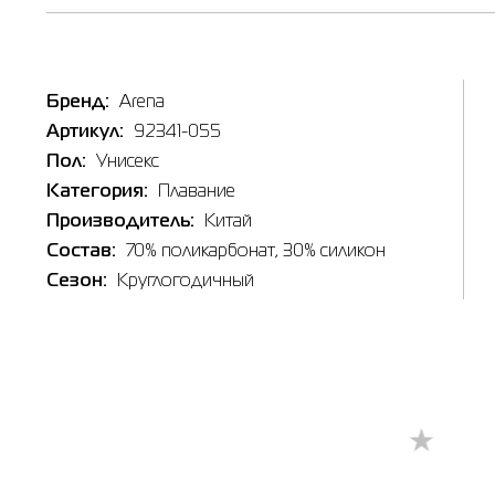
Бренд:
Arena
Артикул:
92341-055
Наличи
Пол:
Унисекс
Категория:
Плавание
Товар
Очки дл
Производитель:
Китай
Цена
Состав:
70% поликарбонат, 30% силикон
1,099.00
Сезон:
Круглогодичный
Выберите
UNI
Выберит
Берди
🔸 Мага