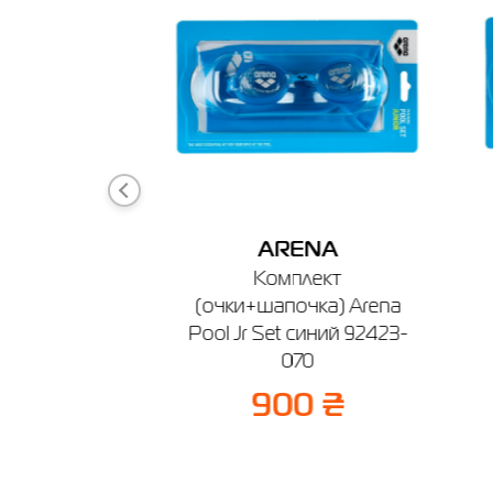
г. Берди
График ра
NA
ARENA
я плавания
Комплект
IC SILICONE
(очки+шапочка) Arena
-015
Pool Jr Set синий 92423-
070
 ₴
900 ₴