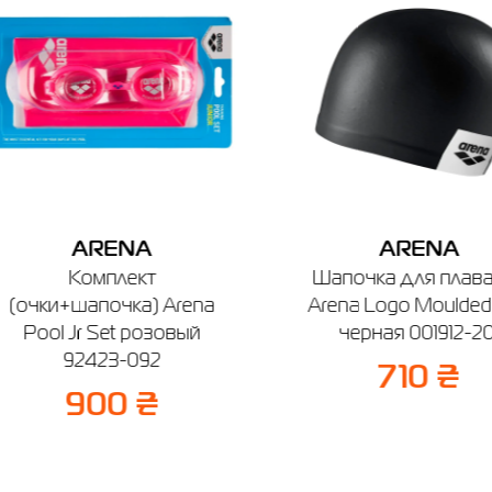
чев, ул. Винницкая, 25
боты: 9:00 - 19:00
Отправить
ARENA
ARENA
Комплект
Шапочка для плав
(очки+шапочка) Arena
Arena Logo Moulded
Pool Jr Set розовый
черная 001912-20
92423-092
710 ₴
900 ₴