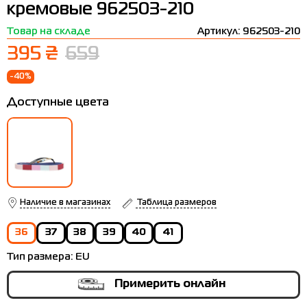
кремовые 962503-210
Термобелье
Шапки
The North Face
Сандалии
Товар на складе
Артикул: 962503-210
Толстовки
Шарфы
Under Armour
Бренды
395 ₴
659
Футболки
WHS
adidas
-40%
Шорты
Larum
Доступные цвета
Юбки
Nike
Puma
Radder
Наличие в магазинах
Таблица размеров
36
37
38
39
40
41
Тип размера:
EU
Примерить онлайн