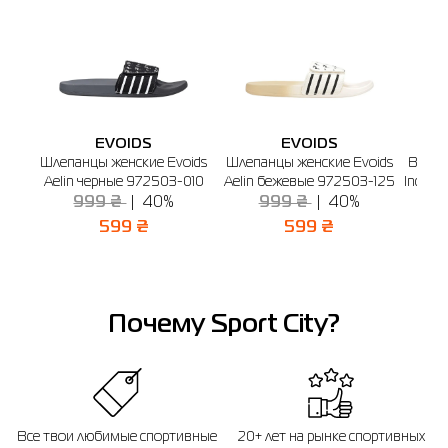
EVOIDS
EVOIDS
Шлепанцы женские Evoids
Шлепанцы женские Evoids
Вьетн
Aelin черные 972503-010
Aelin бежевые 972503-125
Indira
999 ₴
40%
999 ₴
40%
599 ₴
599 ₴
Почему Sport City?
Все твои любимые спортивные
20+ лет на рынке спортивных