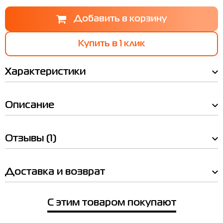
Купить в 1 клик
Характеристики
Описание
Отзывы
(1)
Мы Вам позвоним!
Таблица
Доставка и возврат
размеров
Товар
Наличие в магазинах
Вьетнамки женские Radder Indira
С этим товаром покупают
кремовые 962503-210
Товар
EU
US
UK
Довжина стопи см
Цена