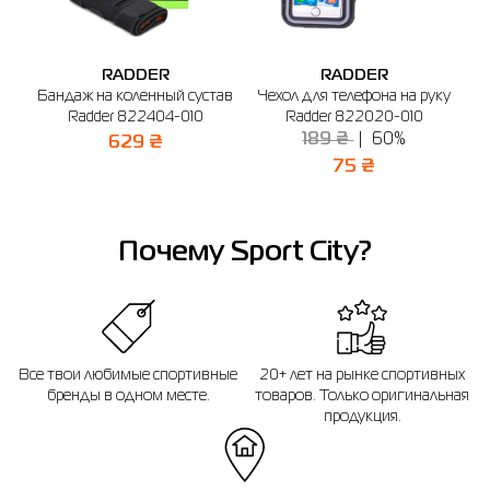
г. Київ, просп. С. Бандеры, 23А (2-й этаж)
График работы: 10:00 - 20:00
RADDER
RADDER
Отправить
🔸 ТРЦ Lavina Mall
er
Бандаж на коленный сустав
Чехол для телефона на руку
Ш
г. Киев, ул. Берковецкая 6Д (1-й этаж)
Radder 822404-010
Radder 822020-010
т
График работы: 10.00 - 22.00
189 ₴
60%
629 ₴
75 ₴
Почему Sport City?
Все твои любимые спортивные
20+ лет на рынке спортивных
бренды в одном месте.
товаров. Только оригинальная
продукция.