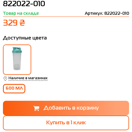
822022-010
Термобелье
Шапки
The North Face
Сандалии
Товар на складе
Артикул: 822022-010
Толстовки
Шарфы
Under Armour
Бренды
329 ₴
Футболки
WHS
adidas
Доступные цвета
Шорты
Larum
Юбки
Nike
Puma
Radder
Наличие в магазинах
600 МЛ
Купить в 1 клик