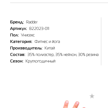
Бренд:
Radder
Артикул:
822023-011
Наличи
Пол:
Унисекс
Категория:
Фитнес и йога
Товар
Производитель:
Китай
Бандаж 
Цена
Состав:
35% полиэстер, 35% нейлон, 30% резина
369.00
Сезон:
Круглогодичный
Выберите
L-XL
Выберит
Берди
🔸 Мага