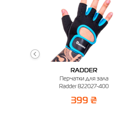
г. Берди
График ра
DER
RADDER
кая Radder
Перчатки для зала
 212501-125
Radder 822027-400
0 ₴
399 ₴