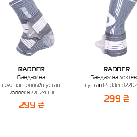
чев, ул. Винницкая, 25
боты: 9:00 - 19:00
Отправить
RADDER
RADDER
Бандаж на
Бандаж на локте
голеностопный сустав
сустав Radder 82202
Radder 822024-011
299 ₴
299 ₴