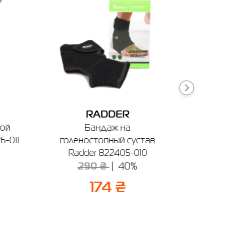
RADDER
вой
Бандаж на
Сумка
6-011
голеностопный сустав
Evoke 
Radder 822405-010
290 ₴
40%
174 ₴