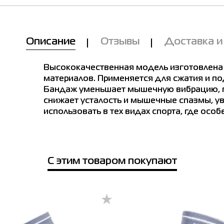
Мы Вам позвоним!
Описание
Отзывы
Доставка и
Товар
е в магазинах
Высококачественная модель изготовлена ?
Бандаж на коленный сустав Radder
822023-011
материалов. Применяется для сжатия и по
Бандаж уменьшает мышечную вибрацию, п
Цена
369.00
на коленный сустав Radder 822023-011
снижает усталость и мышечные спазмы, ув
использовать в тех видах спорта, где особ
Выберите размер
 размер
S-M
Имя
С этим товаром покупают
е город
Телефон
чев
Буча
Белая Церковь
Винница
Днепр
Киев
зин SPORT CITY