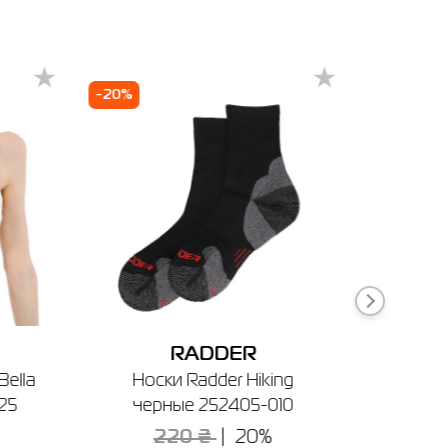
16
20
-20%
-70%
ечении
RADDER
Bella
Носки Radder Hiking
Куртк
25
черные 252405-010
Las
220 ₴
20%