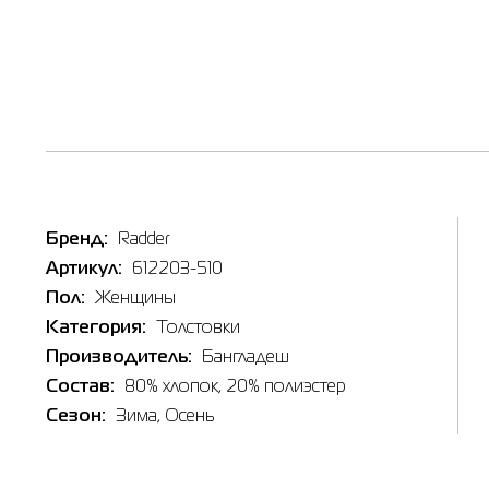
Таб
Наличи
Inte
Бренд:
Radder
Товар
Толстов
Артикул:
612203-510
Цена
X
Пол:
Женщины
357.00
S
Выберите
Категория:
Толстовки
Производитель:
Бангладеш
2XL
Состав:
80% хлопок, 20% полиэстер
L
Сезон:
Зима
, Осень
X
Выберит