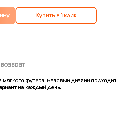
Купить в 1 клик
ват
гон
 возврат
м
2
з мягкого футера. Базовый дизайн подходит
вариант на каждый день.
6
00
04
12