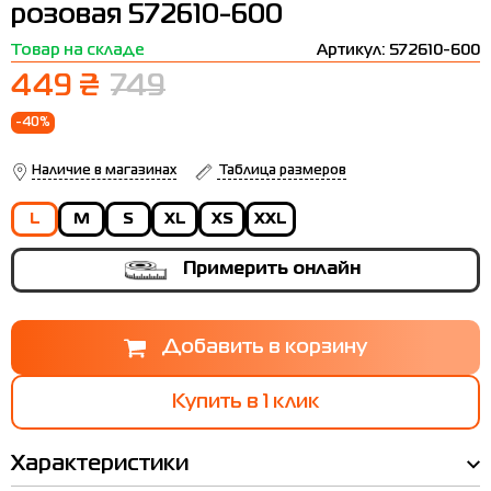
розовая 572610-600
Термобелье
Шапки
The North Face
Сандалии
Товар на складе
Артикул: 572610-600
Толстовки
Шарфы
Under Armour
Бренды
449 ₴
749
Футболки
WHS
adidas
-40%
Шорты
Larum
Наличие в магазинах
Таблица размеров
Юбки
Nike
L
M
S
XL
XS
XXL
Puma
Примерить онлайн
Radder
Купить в 1 клик
Характеристики