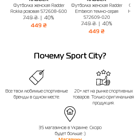
г. Бердичев, ул. Винницкая, 25
Футболка женская Radder
Футболка женская Radder
Футбо
Если вы не уверены, подойдет ли вам выбранный размер - вы всегда можете
График работы: 9:00 - 19:00
Rokka розовая 572608-600
Emberon темно-серая
Halde
обратиться к консультанту интернет-магазина за помощью.
Отправить
572609-020
749 ₴
40%
749 ₴
40%
Напоминаем, что вы можете оформить обмен или возврат заказа в течении
449 ₴
14 дней после покупки.
449 ₴
Почему Sport City?
Все твои любимые спортивные
20+ лет на рынке спортивных
бренды в одном месте.
товаров. Только оригинальная
продукция.
35 магазинов в Украине. Скоро
будет больше :)
Магазины