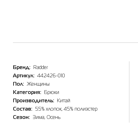
Таб
Наличи
Inte
Бренд:
Radder
Товар
Артикул:
442426-010
Брюки ж
Цена
X
Пол:
Женщины
556.00
Категория:
Брюки
S
Выберите
Производитель:
Китай
L
Состав:
55% хлопок, 45% полиэстер
Сезон:
Зима
, Осень
L
X