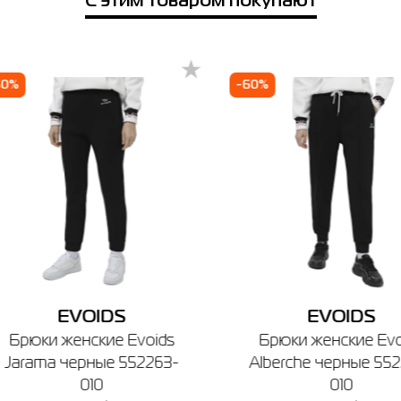
С этим товаром покупают
е город
L
18
50-52
44
110
90
1
чев
Киев
Кривой Рог
Чернигов
Ровно
L
20
52-54
46
114
94
1
60%
-60%
зин SPORT CITY
Если вы не уверены, подойдет ли вам выбранный размер - вы всегда
чев, ул. Винницкая, 25
можете обратиться к консультанту интернет-магазина за помощью.
боты: 9:00 - 19:00
Отправить
Напоминаем, что вы можете оформить обмен или возврат заказа в т
14 дней после покупки.
EVOIDS
EVOIDS
Брюки женские Evoids
Брюки женские Evo
Jarama черные 552263-
Alberche черные 55
010
010