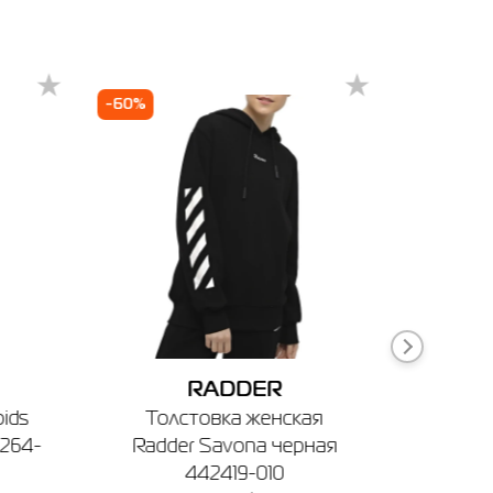
16
20
-60%
-70%
ечении
RADDER
ids
Толстовка женская
2264-
Radder Savona черная
Брюк
442419-010
Armou