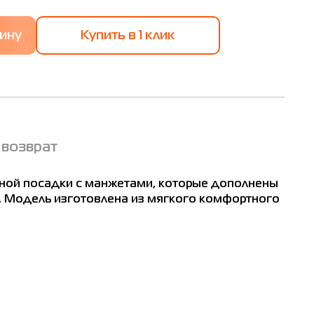
Купить в 1 клик
ват
 возврат
гон
м
тной посадки с манжетами, которые дополнены
2
. Модель изготовлена из мягкого комфортного
6
00
04
12