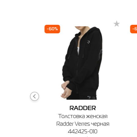
Выберит
XX
Берди
3X
-60%
-
🔸 Мага
г. Берди
График ра
ER
RADDER
Толстовка женская
OUR
Radder Verres черная
кие Under
442425-010
ival Terry