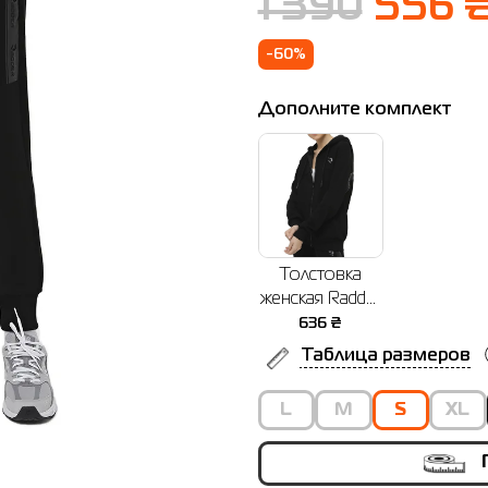
1 390
556 
-60%
Дополните комплект
Толстовка
женская Radder
Verres черная
636
₴
442425-010
Таблица размеров
L
M
S
XL