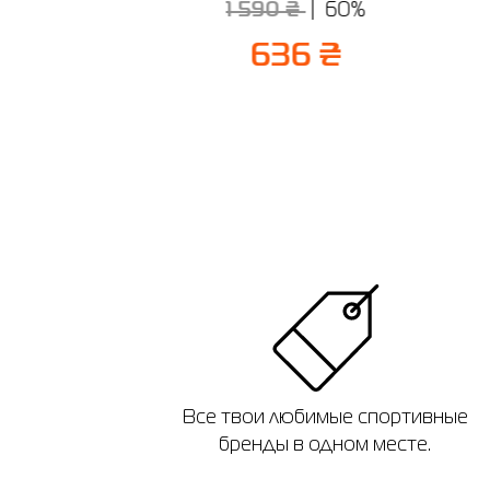
1 590 ₴
60%
1382735-015
₴
70%
636 ₴
 ₴
Все твои любимые спортивные
бренды в одном месте.