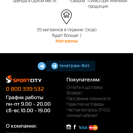
бренды в одном месте.
товаров. Только оригинальная
продукция.
35 магазинов в Украине. Скоро
будет больше :)
Магазины
телеграм-бот
Покупателям:
Оплата и доставка
0 800 339 532
Возврат
График работы
Программа лояльности
пн-пт 9.00 - 20.00
Гарантия на товары
Частые вопросы (FAQ)
сб-вс 10.00 - 19.00
Личный кабинет
О компании: