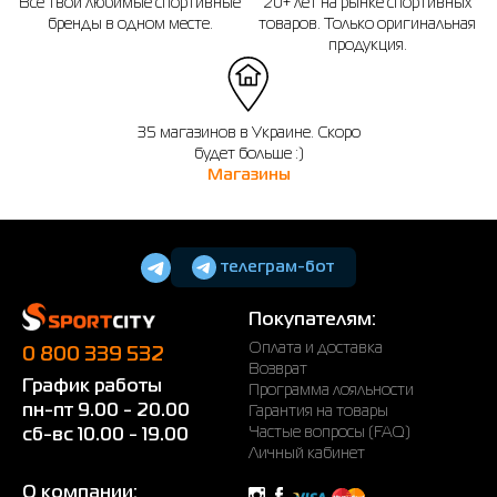
Все твои любимые спортивные
20+ лет на рынке спортивных
бренды в одном месте.
товаров. Только оригинальная
продукция.
35 магазинов в Украине. Скоро
будет больше :)
Магазины
телеграм-бот
Покупателям:
Оплата и доставка
0 800 339 532
Возврат
График работы
Программа лояльности
пн-пт 9.00 - 20.00
Гарантия на товары
Частые вопросы (FAQ)
сб-вс 10.00 - 19.00
Личный кабинет
О компании: