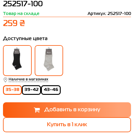
252517-100
Термобелье
Шапки
The North Face
Сандалии
Товар на складе
Артикул: 252517-100
Толстовки
Шарфы
Under Armour
Бренды
259 ₴
Футболки
WHS
adidas
Доступные цвета
Шорты
Larum
Юбки
Nike
Puma
Radder
Наличие в магазинах
35-38
39-42
43-46
Купить в 1 клик