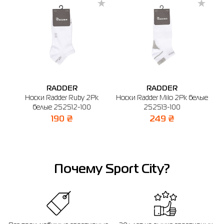
-
🔸 ТЦ Gorodok Gallery
г. Київ, просп. С. Бандеры, 23А (2-й этаж)
График работы: 10:00 - 20:00
Отправить
RADDER
RADDER
so
Носки Radder Ruby 2Pk
Носки Radder Milo 2Pk белые
Ш
белые 252512-100
252513-100
190 ₴
249 ₴
Почему Sport City?