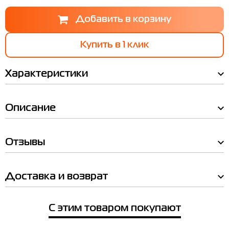
Купить в 1 клик
Характеристики
Описание
Отзывы
Мы Вам позвоним!
Таблица
Доставка и возврат
размеров
Товар
Наличие в магазинах
Шлепанцы женские і Radder Migerta
С этим товаром покупают
розовые 122511-600
Товар
EU
US
UK
Довжина стопи см
Цена