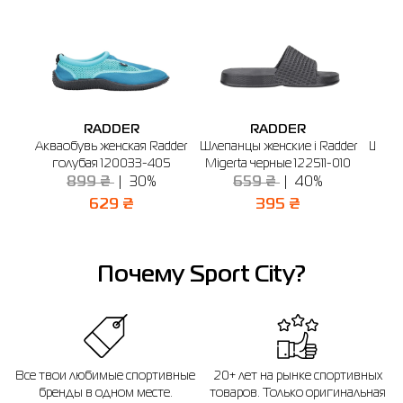
RADDER
RADDER
Акваобувь женская Radder
Шлепанцы женские і Radder
Шлепа
голубая 120033-405
Migerta черные 122511-010
Amar
899 ₴
30%
659 ₴
40%
629 ₴
395 ₴
Почему Sport City?
Все твои любимые спортивные
20+ лет на рынке спортивных
бренды в одном месте.
товаров. Только оригинальная