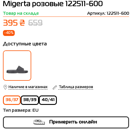
Migerta розовые 122511-600
Термобелье
Шапки
The North Face
Сандалии
Товар на складе
Артикул: 122511-600
Толстовки
Шарфы
Under Armour
Бренды
395 ₴
659
Футболки
WHS
adidas
-40%
Шорты
Larum
Доступные цвета
Юбки
Nike
Puma
Radder
Наличие в магазинах
Таблица размеров
36/37
38/39
40/41
Тип размера:
EU
Примерить онлайн