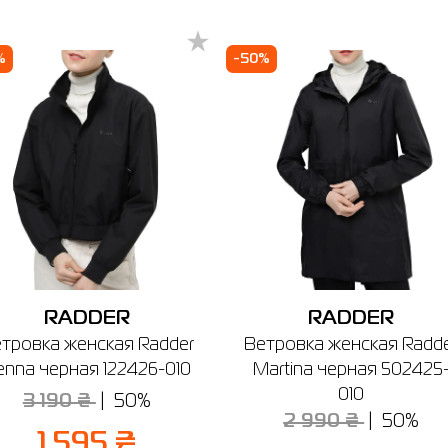
а
L
20
52-54
46
114
94
1
%
-50%
стров
Если вы не уверены, подойдет ли вам выбранный размер - вы всегда
а, ул. Новощепный ряд, 2 (3-й этаж)
можете обратиться к консультанту интернет-магазина за помощью.
боты: 10:00 - 21:00
Отправить
Напоминаем, что вы можете оформить обмен или возврат заказа в т
14 дней после покупки.
RADDER
RADDER
тровка женская Radder
Ветровка женская Radd
enna черная 122426-010
Martina черная 502425
010
3 190 ₴
50%
2 990 ₴
50%
1 595 ₴