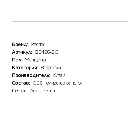
Таб
Наличи
Бренд:
Radder
Inte
Артикул:
122426-210
Товар
Пол:
Женщины
Ветровк
Категория:
Ветровки
Цена
X
1,595.00
Производитель:
Китай
S
Выберите
Состав:
100% полиэстер рипстоп
L
Сезон:
Лето
, Весна
L
X
Выберит
XX