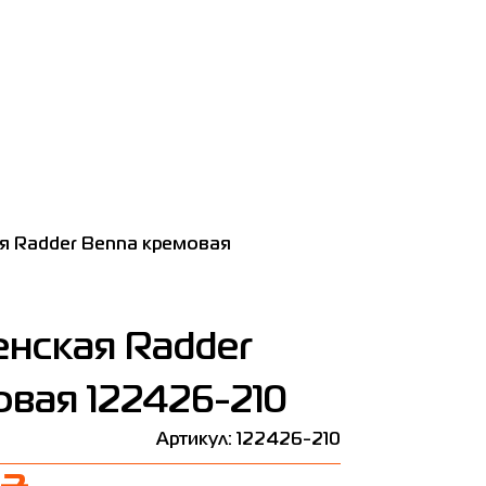
я Radder Benna кремовая
енская Radder
вая 122426-210
Артикул: 122426-210