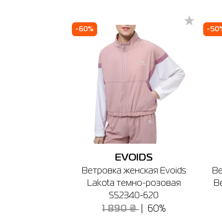
Одесс
3X
-60%
-50
🔸 ТЦ О
г. Одесс
График ра
EVOIDS
Ветровка женская Evoids
Ве
Lakota темно-розовая
B
552340-620
1 890 ₴
60%