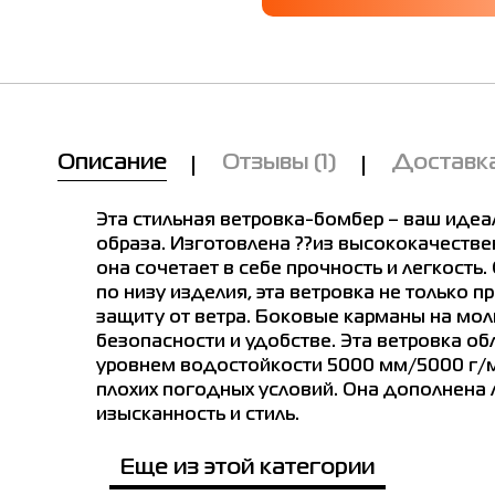
лица размеров
Мы Вам позвоним!
е в магазинах
Описание
Отзывы
(1)
Доставка
Товар
rn.
United
Ukraine
Europe
Обхват
Обхват
Обх
Ветровка женская Radder Benna
Kingdom
грудей
талії см
сте
кремовая 122426-210
Эта стильная ветровка-бомбер – ваш иде
(UK)
см
с
образа. Изготовлена ??из высококачестве
а женская Radder Benna кремовая 122426-210
Цена
S
8
40-42
34
86
66
9
она сочетает в себе прочность и легкость.
1,595.00
по низу изделия, эта ветровка не только п
Выберите размер
10
42-44
36
90
70
9
 размер
защиту от ветра. Боковые карманы на мол
безопасности и удобстве. Эта ветровка 
M
S
XL
XS
M
12
44-46
38
94
74
1
уровнем водостойкости 5000 мм/5000 г/м
Имя
плохих погодных условий. Она дополнена л
14
46-48
40
98
78
1
Примерить онлайн
изысканность и стиль.
L
16
48-50
42
106
86
1
Телефон
Еще из этой категории
е город
L
18
50-52
44
110
90
1