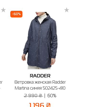
20
-60%
ечении
RADDER
er
Ветровка женская Radder
-
Martina синяя 502425-410
2 990 ₴
60%
1 196 ₴