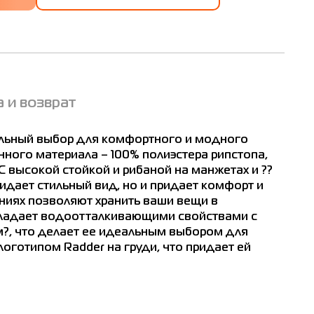
 и возврат
ват
гон
альный выбор для комфортного и модного
м
нного материала – 100% полиэстера рипстопа,
2
 С высокой стойкой и рибаной на манжетах и ??
ридает стильный вид, но и придает комфорт и
6
ниях позволяют хранить ваши вещи в
обладает водоотталкивающими свойствами с
00
?, что делает ее идеальным выбором для
оготипом Radder на груди, что придает ей
04
12
16