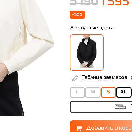
3 190
1 595
-50%
Доступные цвета
Таблица размеров
L
M
S
XL