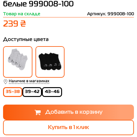
белые 999008-100
Термобелье
Шапки
The North Face
Сандалии
Товар на складе
Артикул: 999008-100
Толстовки
Шарфы
Under Armour
Бренды
239 ₴
Футболки
WHS
adidas
Доступные цвета
Шорты
Larum
Юбки
Nike
Puma
Radder
Наличие в магазинах
35-38
39-42
43-46
Купить в 1 клик