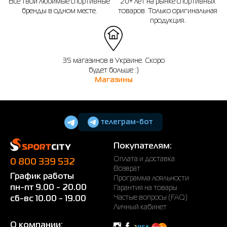
Все твои любимые спортивные
20+ лет на рынке спортивных
бренды в одном месте.
товаров. Только оригинальная
продукция.
35 магазинов в Украине. Скоро
будет больше :)
Магазины
телеграм-бот
Покупателям:
Оплата и доставка
0 800 339 532
Возврат
График работы
Программа лояльности
пн-пт 9.00 - 20.00
Гарантия на товары
Частые вопросы (FAQ)
сб-вс 10.00 - 19.00
Личный кабинет
О компании: