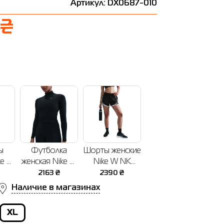
Артикул: DX0687-010
 ₴
ы
Футболка
Шорты женские
ke W
женская Nike W
Nike W NK
E HR
NK ONE DF QZ
TEMPO DF MR
2163
₴
2390
₴
EAM
FTTD MDLYR
3" SHORT
Наличие в магазинах
SPD черная
черные
13
IM9447-010
HM6096-010
XL