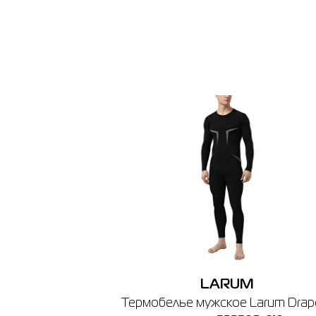
2
Винни
🔸 ТЦ Sk
г. Винни
График ра
LARUM
Термобелье мужское Larum Drape