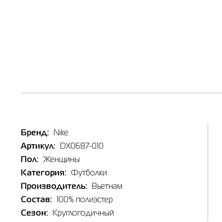
Таб
Наличи
Inte
Товар
Футболк
Цена
Бренд:
Nike
X
1,393.00
Артикул:
DX0687-010
Выберите
Пол:
Женщины
L
Категория:
Футболки
Производитель:
Вьетнам
Состав:
100% полиэстер
X
Сезон:
Круглогодичный
Выберит