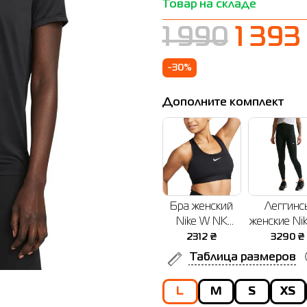
Товар на складе
1 990
1 393
-30%
Дополните комплект
Бра женский
Леггинс
Nike W NK
женские Ni
SWSH MED
NK DF ON
2312
₴
3290
₴
SPT BRA
TIGHT US
Таблица размеров
черный
черные
DX6821-010
HJ9195-0
L
M
S
XS