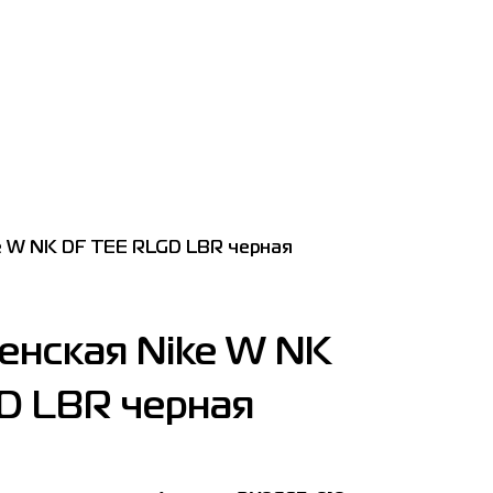
e W NK DF TEE RLGD LBR черная
енская Nike W NK
D LBR черная