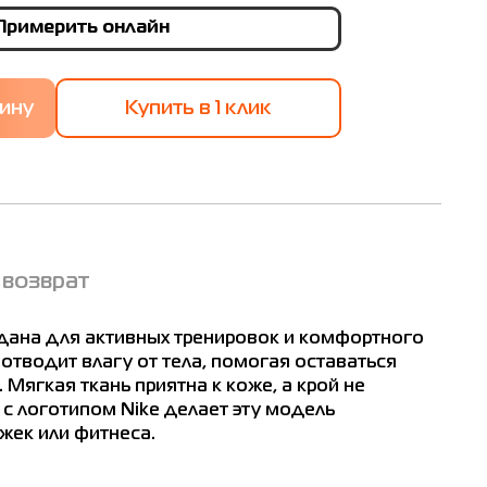
Примерить онлайн
Купить в 1 клик
т см
87-010
 возврат
-173
-173
дана для активных тренировок и комфортного
отводит влагу от тела, помогая оставаться
-173
 Мягкая ткань приятна к коже, а крой не
с логотипом Nike делает эту модель
-173
жек или фитнеса.
-173