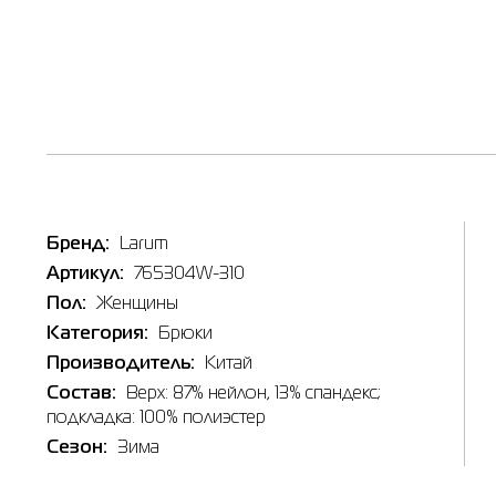
Наличи
Бренд:
Larum
Товар
Артикул:
765304W-310
Брюки ж
Пол:
Женщины
Цена
Категория:
Брюки
5,299.0
Выберите
Производитель:
Китай
Состав:
Верх: 87% нейлон, 13% спандекс;
L
подкладка: 100% полиэстер
Сезон:
Зима