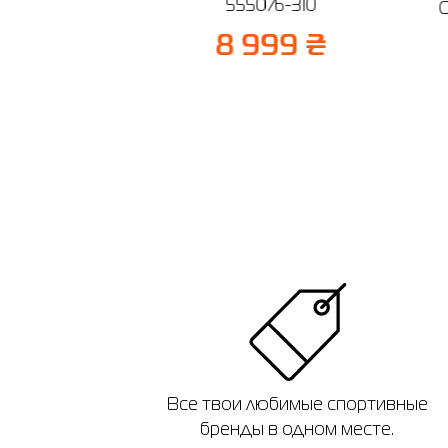
555076-310
G
₴
50%
8 999 ₴
5 ₴
Все твои любимые спортивные
бренды в одном месте.