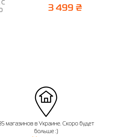
 C
8 
3 499 ₴
20
35 магазинов в Украине. Скоро будет
больше :)