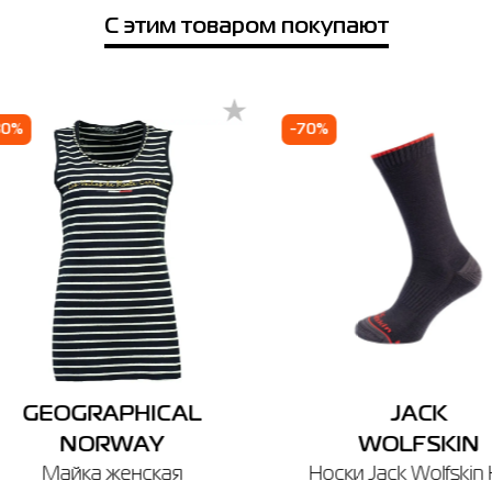
Телефон
е город
С этим товаром покупают
Каменец-Подольский
Коростень
Полтава
Лубны
rodok Gallery
80%
-70%
 просп. С. Бандеры, 23А (2-й этаж)
боты: 10:00 - 20:00
Отправить
GEOGRAPHICAL
JACK
NORWAY
WOLFSKIN
Майка женская
Носки Jack Wolfskin