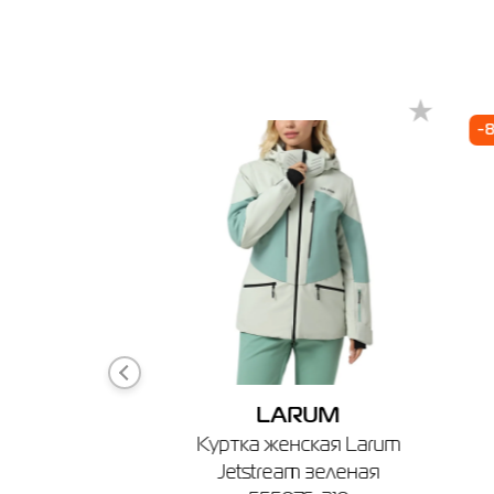
Выберит
Киев
🔸 ТЦ Go
-
г. Київ,
График ра
UM
LARUM
ская Larum
Куртка женская Larum
302502-100
Jetstream зеленая