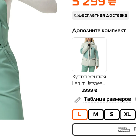
5 299 ₴
Бесплатная доставка
Дополните комплект
Куртка женская
Larum Jetstream
зеленая
8999
₴
555076-310
Таблица размеров
L
M
S
XL