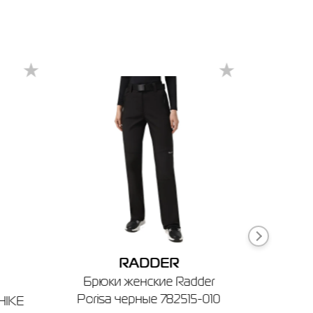
Чернигов
Умань
Ровно
-50%
RADDER
Брюки женские Radder
Куртк
Porisa черные 782515-010
Swift
 HIKE