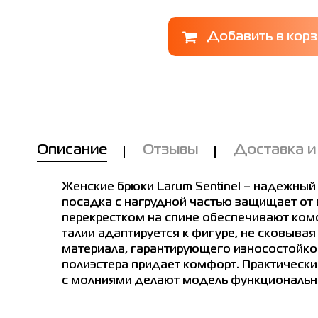
Мы Вам позвоним!
е в магазинах
Товар
Описание
Отзывы
Доставка и
Брюки женские Larum Sentinel
зеленые 765304-310
Женские брюки Larum Sentinel – надежный
енские Larum Sentinel зеленые 765304-310
Цена
посадка с нагрудной частью защищает от в
5,299.00
0
перекрестком на спине обеспечивают ком
Выберите размер
 размер
талии адаптируется к фигуре, не сковыва
материала, гарантирующего износостойко
M
S
XL
XS
XXL
полиэстера придает комфорт. Практическ
Имя
с молниями делают модель функционально
Примерить онлайн