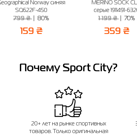
eographical Norway синяя
MERINO SOCK CL
SQ622F-450
серые 1911491-63
799 ₴
80%
1 199 ₴
70%
159 ₴
359 ₴
Почему Sport City?
20+ лет на рынке спортивных
товаров. Только оригинальная