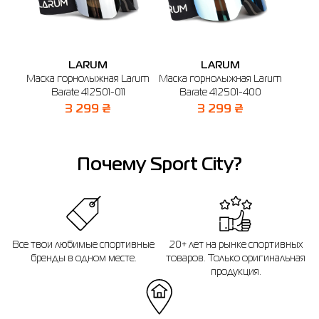
LARUM
LARUM
Маска горнолыжная Larum
Маска горнолыжная Larum
Лин
Barate 412501-011
Barate 412501-400
3 299 ₴
3 299 ₴
Почему Sport City?
Все твои любимые спортивные
20+ лет на рынке спортивных
бренды в одном месте.
товаров. Только оригинальная
продукция.