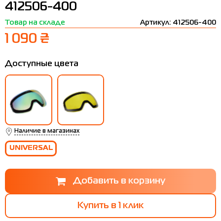
412506-400
Термобелье
Шапки
The North Face
Сандалии
Товар на складе
Артикул: 412506-400
Толстовки
Шарфы
Under Armour
Бренды
1 090 ₴
Футболки
WHS
adidas
Доступные цвета
Шорты
Larum
Юбки
Nike
Puma
Radder
Наличие в магазинах
UNIVERSAL
Купить в 1 клик