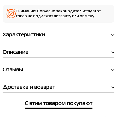
Внимание! Согласно законодательству этот
товар не подлежит возврату или обмену
Характеристики
Описание
Отзывы
Мы Вам позвоним!
Доставка и возврат
Товар
Наличие в магазинах
Линза для маски Larum Barate
412506-400
С этим товаром покупают
Цена
Товар
1,090.00
Линза для маски Larum Barate 412506-400
Цена
Выберите размер