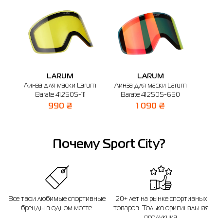
🔸 ТРЦ Гермес
г. Белая Церьковь, ул. Я. Мудрого, 40 (2-й этаж)
График работы: 09:00-20:00
Отправить
LARUM
LARUM
Линза для маски Larum
Линза для маски Larum
Лин
Barate 412505-111
Barate 412505-650
990 ₴
1 090 ₴
Почему Sport City?
Все твои любимые спортивные
20+ лет на рынке спортивных
бренды в одном месте.
товаров. Только оригинальная
продукция.