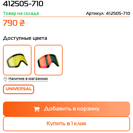
412505-710
Термобелье
Шапки
The North Face
Сандалии
Товар на складе
Артикул: 412505-710
Толстовки
Шарфы
Under Armour
Бренды
790 ₴
Футболки
WHS
adidas
Доступные цвета
Шорты
Larum
Юбки
Nike
Puma
Radder
Наличие в магазинах
UNIVERSAL
Купить в 1 клик