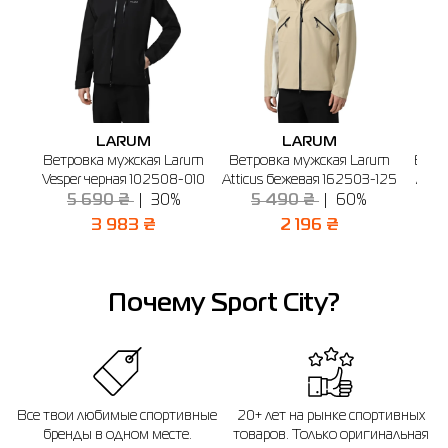
Буча
Винница
Днепр
Киев
Конотоп
Кременчу
🔸 ТРЦ Avenir Plaza
г. Буча, б-р Бирюкова, 2 (1-й этаж)
График работы: 10:00-21:00
Отправить
LARUM
LARUM
Ветровка мужская Larum
Ветровка мужская Larum
Ветр
Vesper черная 102508-010
Atticus бежевая 162503-125
Albu
5 690 ₴
30%
5 490 ₴
60%
3
3 983 ₴
2 196 ₴
Почему Sport City?
Все твои любимые спортивные
20+ лет на рынке спортивных
бренды в одном месте.
товаров. Только оригинальная