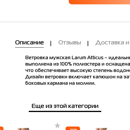
Мы Вам позвоним!
е в магазинах
Товар
Описание
Отзывы
Доставка и
Ветровка мужская Larum Atticus
бежевая 162503-125
а мужская Larum Atticus бежевая 162503-125
Цена
Ветровка мужская Larum Atticus – идеальн
2,196.00
выполнена из 100% полиэстера и оснащена
что обеспечивает высокую степень водо
Выберите размер
 размер
Дизайн ветровки включает капюшон на зат
боковых кармана на молнии.
L
M
S
XL
XXL
Имя
Примерить онлайн
Еще из этой категории
Телефон
е город
Белая Церковь
Винница
Днепр
Киев
Ивано-Фра