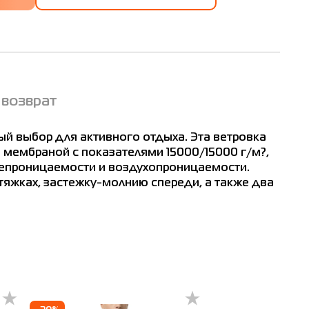
 возврат
ый выбор для активного отдыха. Эта ветровка
 мембраной с показателями 15000/15000 г/м?,
непроницаемости и воздухопроницаемости.
яжках, застежку-молнию спереди, а также два
нковск
Измаил
Кривой Рог
Каменец-Подольский