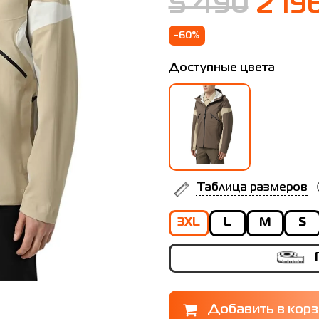
5 490
2 19
-60%
Доступные цвета
Таблица размеров
3XL
L
M
S