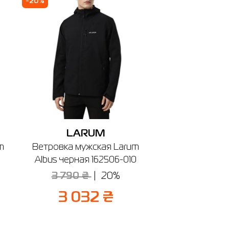
-20%
LARUM
m
Ветровка мужская Larum
Albus черная 162506-010
3 790 ₴
20%
3 032 ₴