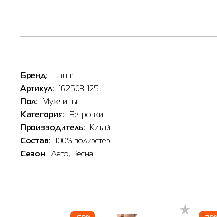
Наличи
Бренд:
Larum
Товар
Артикул:
162503-125
Ветровк
Пол:
Мужчины
Цена
2,196.00
Категория:
Ветровки
Выберите
Производитель:
Китай
3XL
Состав:
100% полиэстер
Сезон:
Лето
, Весна
Выберит
Буча