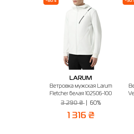
-60%
-30
🔸 ТРЦ A
г. Буча,
График ра
LARUM
Ветровка мужская Larum
В
Fletcher белая 102506-100
Ve
3 290 ₴
60%
1 316 ₴