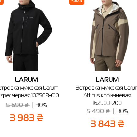
%
-30%
venir Plaza
 б-р Бирюкова, 2 (1-й этаж)
боты: 10:00-21:00
Отправить
LARUM
LARUM
етровка мужская Larum
Ветровка мужская Laru
sper черная 102508-010
Atticus коричневая
162503-200
5 690 ₴
30%
5 490 ₴
30%
3 983 ₴
3 843 ₴