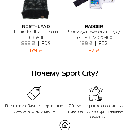
🔸 ТЦ Gorodok Gallery
г. Київ, просп. С. Бандеры, 23А (2-й этаж)
График работы: 10:00 - 20:00
NORTHLAND
RADDER
Отправить
con
Шапка Northland черная
Чехол для телефона на руку
086981
Radder 822020-100
899 ₴
80%
189 ₴
80%
179 ₴
37 ₴
Почему Sport City?
Все твои любимые спортивные
20+ лет на рынке спортивных
бренды в одном месте.
товаров. Только оригинальная
продукция.