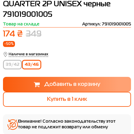
QUARTER 2P UNISEX черные
Термобелье
Шапки
The North Face
Сандалии
791019001005
Толстовки
Шарфы
Under Armour
Бренды
Товар на складе
Артикул: 791019001005
Футболки
WHS
adidas
174 ₴
349
Шорты
Larum
-50%
Юбки
Nike
Наличие в магазинах
Puma
39/42
43/46
Radder
Купить в 1 клик
Внимание! Согласно законодательству этот
товар не подлежит возврату или обмену